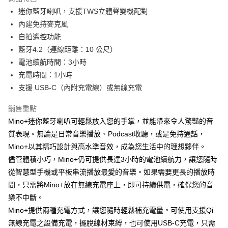
6 期 0 利率 每期
NT$231
21家銀行
合作金庫商業銀行
第一商業銀行
迷你藍牙喇叭，支援TWS立體聲雙機配對
華南商業銀行
彰化商業銀行
合作金庫商業銀行
第一商業銀行
LINE Pay
內建免持麥克風
上海商業儲蓄銀行
台北富邦商業銀行
華南商業銀行
彰化商業銀行
國泰世華商業銀行
兆豐國際商業銀行
自拍遙控功能
Apple Pay
上海商業儲蓄銀行
台北富邦商業銀行
臺灣中小企業銀行
台中商業銀行
藍牙4.2（連線距離：10 公尺）
國泰世華商業銀行
兆豐國際商業銀行
匯豐（台灣）商業銀行
華泰商業銀行
ATM付款
臺灣中小企業銀行
台中商業銀行
電池續航時間：3小時
聯邦商業銀行
遠東國際商業銀行
匯豐（台灣）商業銀行
華泰商業銀行
充電時間：1小時
元大商業銀行
永豐商業銀行
聯邦商業銀行
遠東國際商業銀行
運送方式
支援 USB-C（內附充電線）或無線充電
玉山商業銀行
星展（台灣）商業銀行
元大商業銀行
永豐商業銀行
台新國際商業銀行
中國信託商業銀行
付款後全家取貨
玉山商業銀行
星展（台灣）商業銀行
銷售重點
台灣樂天信用卡公司
每筆NT$80，滿NT$1,000(含以上)免運費
台新國際商業銀行
中國信託商業銀行
Mino+迷你藍牙喇叭可輕鬆放入您的手掌，並能帶來令人驚豔的音
台灣樂天信用卡公司
付款後7-11取貨
質表現。無論是日常音樂播放、Podcast收聽，或是免持通話，
Mino+以其精巧設計與高水準音效，成為您生活中的理想夥伴。
每筆NT$80，滿NT$1,000(含以上)免運費
儘管體積小巧，Mino+仍可提供長達3小時的電池續航力，讓您隨時
黑貓宅急便
從智慧型手機或平板串流播放最愛的音樂。如果需要更長的播放時
每筆NT$120，滿NT$1,000(含以上)免運費
間，只需將Mino+放在無線充電座上，即可持續供電，確保您的音
樂不中斷。
黑貓宅配(離島)
Mino+提供兩種充電方式，讓您隨時輕鬆補充電量。可使用支援Qi
每筆NT$250，滿NT$2,000(含以上)免運費
無線充電之設備充電，擺脫線材束縛，也可使用USB-C充電，只需