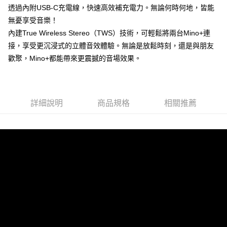
付款後門市自取
透過內附USB-C充電線，快速高效補充電力。無論何時何地，皆能
每筆NT$120，滿NT$1,000(含以上)免運費
無憂享受音樂！
內建True Wireless Stereo（TWS）技術，可輕鬆將兩台Mino+連
接，享受更沉浸式的立體音效體驗。無論是放鬆時刻，還是與朋友
歡聚，Mino+都能帶來更震撼的音場效果。
詳細說明
商品規格
相關推薦