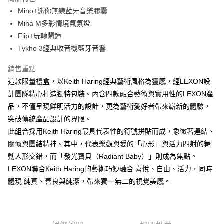
6 期 0 利率 每期
NT$1,165
21家銀行
合作金庫商業銀行
第一商業銀行
Mino+迷你無線藍牙音樂膠囊
華南商業銀行
彰化商業銀行
合作金庫商業銀行
第一商業銀行
LINE Pay
Mina M多彩情境氣氛燈
上海商業儲蓄銀行
台北富邦商業銀行
華南商業銀行
彰化商業銀行
國泰世華商業銀行
兆豐國際商業銀行
Flip+玩轉鬧鐘
Apple Pay
上海商業儲蓄銀行
台北富邦商業銀行
臺灣中小企業銀行
台中商業銀行
Tykho 3經典收音機藍牙音響
國泰世華商業銀行
兆豐國際商業銀行
匯豐（台灣）商業銀行
華泰商業銀行
ATM付款
臺灣中小企業銀行
台中商業銀行
聯邦商業銀行
遠東國際商業銀行
銷售重點
匯豐（台灣）商業銀行
華泰商業銀行
元大商業銀行
永豐商業銀行
這款限量禮盒，以Keith Haring經典藝術風格為靈感，經LEXON設
聯邦商業銀行
遠東國際商業銀行
運送方式
玉山商業銀行
星展（台灣）商業銀行
元大商業銀行
永豐商業銀行
計團隊精心打造獨特包裝。內含四款融合藝術與實用性的LEXON產
台新國際商業銀行
中國信託商業銀行
黑貓宅急便
玉山商業銀行
星展（台灣）商業銀行
品，不僅呈現鮮明活力的設計，更為藝術愛好者帶來嶄新的體驗，
台灣樂天信用卡公司
每筆NT$120，滿NT$1,000(含以上)免運費
台新國際商業銀行
中國信託商業銀行
突破傳統產品設計的界限。
台灣樂天信用卡公司
黑貓宅配(離島)
此組合採用Keith Haring最具代表性的符號拼貼而成，象徵著連結、
關懷與團結精神。其中，代表樂觀與愛的「心形」與活力四射的舞
每筆NT$250，滿NT$2,000(含以上)免運費
動人形交錯，而「發光寶貝（Radiant Baby）」則成為焦點。
付款後門市自取
LEXON聯合Keith Haring的藝術巧妙融合 喜悅、自由、活力，同時
每筆NT$120，滿NT$1,000(含以上)免運費
體現 純真、善良與純潔，帶來獨一無二的視覺美感。