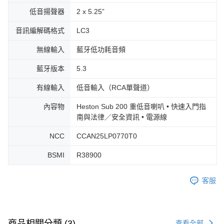
低音揚聲器
2 x 5.25”
音訊編解碼格式
LC3
無線輸入
藍牙低功耗音頻
藍牙版本
5.3
有線輸入
低音輸入（RCA單聲道）
內容物
Heston Sub 200 重低音喇叭 • 快速入門指
南與法律／安全資訊 • 電源線
NCC
CCAN25LP0770T0
BSMI
R38900
客服
商品相關分類 (3)
查看全部