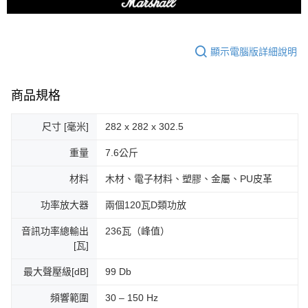
顯示電腦版詳細說明
商品規格
尺寸 [毫米]
282 x 282 x 302.5
重量
7.6公斤
材料
木材、電子材料、塑膠、金屬、PU皮革
功率放大器
兩個120瓦D類功放
音訊功率總輸出
236瓦（峰值）
[瓦]
最大聲壓級[dB]
99 Db
頻響範圍
30 – 150 Hz