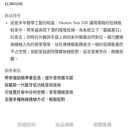
信用卡分期付款
11360156
3 期 0 利率 每期
NT$5,663
21家銀行
商品特色
6 期 0 利率 每期
NT$2,831
21家銀行
合作金庫商業銀行
第一商業銀行
這是多年聲學工藝的結晶：Heston Sub 200 讓現場級的低頻進
華南商業銀行
彰化商業銀行
合作金庫商業銀行
第一商業銀行
LINE Pay
駐家中，帶來逼真而下潛的隆隆低頻，為系統立下「震撼基石」
上海商業儲蓄銀行
台北富邦商業銀行
華南商業銀行
彰化商業銀行
國泰世華商業銀行
兆豐國際商業銀行
的宣言；同時在外觀與手感上與同系列聲霸自然對位。精巧體積
Apple Pay
上海商業儲蓄銀行
台北富邦商業銀行
臺灣中小企業銀行
台中商業銀行
無縫融入你的居家場景，站在哪裡都能釋放次一級的低頻能量而
國泰世華商業銀行
兆豐國際商業銀行
匯豐（台灣）商業銀行
華泰商業銀行
ATM付款
臺灣中小企業銀行
台中商業銀行
不占空間；搭配家庭劇院聲霸無線配對，設定直覺到位，開機就
聯邦商業銀行
遠東國際商業銀行
匯豐（台灣）商業銀行
華泰商業銀行
聽。
元大商業銀行
永豐商業銀行
聯邦商業銀行
遠東國際商業銀行
運送方式
玉山商業銀行
星展（台灣）商業銀行
元大商業銀行
永豐商業銀行
銷售重點
台新國際商業銀行
中國信託商業銀行
黑貓宅急便
玉山商業銀行
星展（台灣）商業銀行
帶來強勁精準重低音，提升音效層次感
台灣樂天信用卡公司
每筆NT$120，滿NT$1,000(含以上)免運費
台新國際商業銀行
中國信託商業銀行
搭載新一代藍牙低功耗音訊技術
台灣樂天信用卡公司
可放置於家中任何空間，享受環繞音效
支援多種無線連線方式，輕鬆配對
詳細說明
商品規格
相關推薦