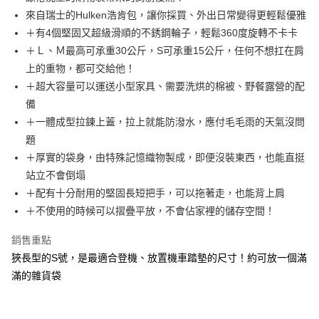
華南商業銀行
彰化商業銀行
合作金庫商業銀行
第一商業銀行
LINE Pay
來自瑞士的Hulken浩肯包，讓你採買、外出日常變得更輕鬆優雅
上海商業儲蓄銀行
台北富邦商業銀行
華南商業銀行
彰化商業銀行
國泰世華商業銀行
兆豐國際商業銀行
＋有4個堅固又超級滑順的不銹鋼輪子，輕鬆360度旋轉不卡卡
Apple Pay
上海商業儲蓄銀行
台北富邦商業銀行
臺灣中小企業銀行
台中商業銀行
＋Ｌ、Ｍ最高可承重30公斤，S可承重15公斤，任何不想扛在肩
國泰世華商業銀行
兆豐國際商業銀行
匯豐（台灣）商業銀行
華泰商業銀行
ATM付款
臺灣中小企業銀行
台中商業銀行
上的重物，都可交給他！
聯邦商業銀行
遠東國際商業銀行
匯豐（台灣）商業銀行
華泰商業銀行
＋超大容量可以運送小型家具、需要洗烘的棉被、野餐露營的配
元大商業銀行
永豐商業銀行
聯邦商業銀行
遠東國際商業銀行
運送方式
備
玉山商業銀行
星展（台灣）商業銀行
元大商業銀行
永豐商業銀行
＋一體成型拉鍊上蓋，拉上就能防潑水，應付毛毛雨的天氣沒問
台新國際商業銀行
中國信託商業銀行
黑貓宅急便
玉山商業銀行
星展（台灣）商業銀行
台灣樂天信用卡公司
題
每筆NT$120，滿NT$1,000(含以上)免運費
台新國際商業銀行
中國信託商業銀行
＋厚實的袋身，由特殊記憶織物製成，即便沒裝東西，也能直挺
台灣樂天信用卡公司
黑貓宅配(離島)
站立不會倒塌
每筆NT$250，滿NT$2,000(含以上)免運費
＋配有十分耐用的堅固長短把手，可以拖著走，也能背上肩
＋不使用的時候可以摺疊平放，不會佔家裡的儲存空間！
銷售重點
狹長型的S號，是最適合登機、放置機車踏墊的尺寸！約可放一個滿
滿的雜貨袋