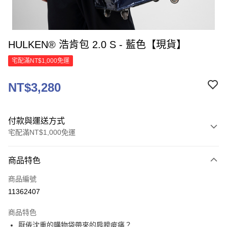
HULKEN® 浩肯包 2.0 S - 藍色【現貨】
宅配滿NT$1,000免運
NT$3,280
付款與運送方式
宅配滿NT$1,000免運
付款方式
商品特色
信用卡一次付款
商品編號
信用卡分期付款
11362407
3 期 0 利率 每期
NT$1,093
21家銀行
商品特色
6 期 0 利率 每期
NT$546
21家銀行
合作金庫商業銀行
第一商業銀行
厭倦沈重的購物袋帶來的肩膀痠痛？