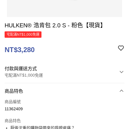
HULKEN® 浩肯包 2.0 S - 粉色【現貨】
宅配滿NT$1,000免運
NT$3,280
付款與運送方式
宅配滿NT$1,000免運
付款方式
商品特色
信用卡一次付款
商品編號
信用卡分期付款
11362409
3 期 0 利率 每期
NT$1,093
21家銀行
商品特色
6 期 0 利率 每期
NT$546
21家銀行
合作金庫商業銀行
第一商業銀行
厭倦沈重的購物袋帶來的肩膀痠痛？