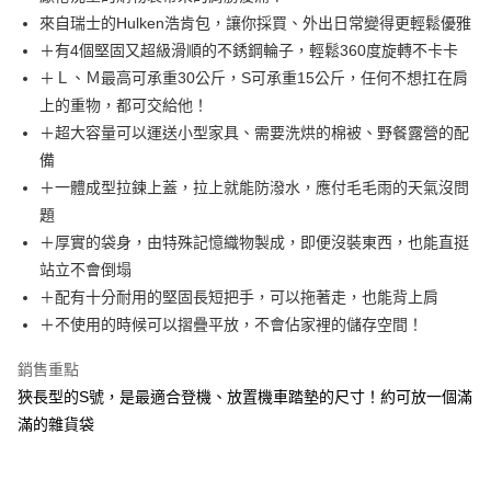
華南商業銀行
彰化商業銀行
合作金庫商業銀行
第一商業銀行
LINE Pay
來自瑞士的Hulken浩肯包，讓你採買、外出日常變得更輕鬆優雅
上海商業儲蓄銀行
台北富邦商業銀行
華南商業銀行
彰化商業銀行
國泰世華商業銀行
兆豐國際商業銀行
＋有4個堅固又超級滑順的不銹鋼輪子，輕鬆360度旋轉不卡卡
Apple Pay
上海商業儲蓄銀行
台北富邦商業銀行
臺灣中小企業銀行
台中商業銀行
＋Ｌ、Ｍ最高可承重30公斤，S可承重15公斤，任何不想扛在肩
國泰世華商業銀行
兆豐國際商業銀行
匯豐（台灣）商業銀行
華泰商業銀行
ATM付款
臺灣中小企業銀行
台中商業銀行
上的重物，都可交給他！
聯邦商業銀行
遠東國際商業銀行
匯豐（台灣）商業銀行
華泰商業銀行
＋超大容量可以運送小型家具、需要洗烘的棉被、野餐露營的配
元大商業銀行
永豐商業銀行
聯邦商業銀行
遠東國際商業銀行
運送方式
備
玉山商業銀行
星展（台灣）商業銀行
元大商業銀行
永豐商業銀行
＋一體成型拉鍊上蓋，拉上就能防潑水，應付毛毛雨的天氣沒問
台新國際商業銀行
中國信託商業銀行
黑貓宅急便
玉山商業銀行
星展（台灣）商業銀行
台灣樂天信用卡公司
題
每筆NT$120，滿NT$1,000(含以上)免運費
台新國際商業銀行
中國信託商業銀行
＋厚實的袋身，由特殊記憶織物製成，即便沒裝東西，也能直挺
台灣樂天信用卡公司
黑貓宅配(離島)
站立不會倒塌
每筆NT$250，滿NT$2,000(含以上)免運費
＋配有十分耐用的堅固長短把手，可以拖著走，也能背上肩
＋不使用的時候可以摺疊平放，不會佔家裡的儲存空間！
銷售重點
狹長型的S號，是最適合登機、放置機車踏墊的尺寸！約可放一個滿
滿的雜貨袋