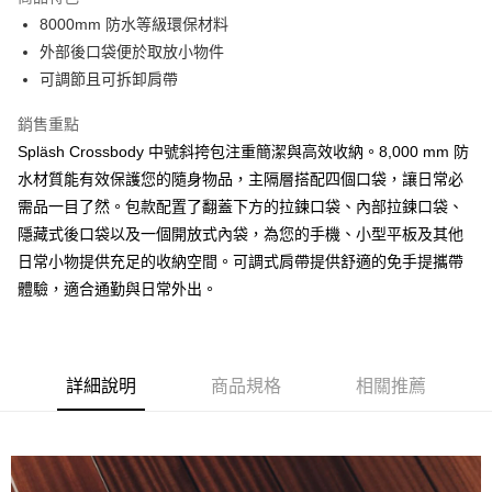
6 期 0 利率 每期
NT$515
21家銀行
合作金庫商業銀行
第一商業銀行
8000mm 防水等級環保材料
華南商業銀行
彰化商業銀行
合作金庫商業銀行
第一商業銀行
LINE Pay
外部後口袋便於取放小物件
上海商業儲蓄銀行
台北富邦商業銀行
華南商業銀行
彰化商業銀行
國泰世華商業銀行
兆豐國際商業銀行
可調節且可拆卸肩帶
Apple Pay
上海商業儲蓄銀行
台北富邦商業銀行
臺灣中小企業銀行
台中商業銀行
國泰世華商業銀行
兆豐國際商業銀行
銷售重點
匯豐（台灣）商業銀行
華泰商業銀行
ATM付款
臺灣中小企業銀行
台中商業銀行
聯邦商業銀行
遠東國際商業銀行
Spläsh Crossbody 中號斜挎包注重簡潔與高效收納。8,000 mm 防
匯豐（台灣）商業銀行
華泰商業銀行
元大商業銀行
永豐商業銀行
水材質能有效保護您的隨身物品，主隔層搭配四個口袋，讓日常必
聯邦商業銀行
遠東國際商業銀行
運送方式
玉山商業銀行
星展（台灣）商業銀行
元大商業銀行
永豐商業銀行
需品一目了然。包款配置了翻蓋下方的拉鍊口袋、內部拉鍊口袋、
台新國際商業銀行
中國信託商業銀行
付款後全家取貨
玉山商業銀行
星展（台灣）商業銀行
隱藏式後口袋以及一個開放式內袋，為您的手機、小型平板及其他
台灣樂天信用卡公司
每筆NT$80，滿NT$1,000(含以上)免運費
台新國際商業銀行
中國信託商業銀行
日常小物提供充足的收納空間。可調式肩帶提供舒適的免手提攜帶
台灣樂天信用卡公司
付款後7-11取貨
體驗，適合通勤與日常外出。
每筆NT$80，滿NT$1,000(含以上)免運費
黑貓宅急便
詳細說明
商品規格
相關推薦
每筆NT$120，滿NT$1,000(含以上)免運費
黑貓宅配(離島)
每筆NT$250，滿NT$2,000(含以上)免運費