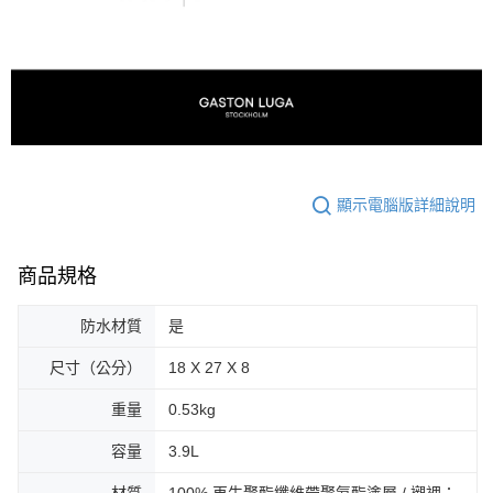
顯示電腦版詳細說明
商品規格
防水材質
是
尺寸（公分）
18 X 27 X 8
重量
0.53kg
容量
3.9L
材質
100% 再生聚酯纖維帶聚氨酯塗層 / 襯裡：