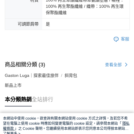
100% 再生聚酯纖維 / 織帶：100% 再生環
保聚酯纖維
可調節肩帶
是
客服
商品相關分類 (3)
查看全部
Gaston Luga｜探索最佳旅伴
斜背包
新品上市
本分類熱銷
全站排行
本網站中使用 cookie，欲查詢有關本網站使用 cookie 方式之詳情，及若您不希
熱門標籤
望在電腦上使用 cookie 時應如何變更電腦的 cookie 設定，請參閱本網站「
隱私
權條款
」之 Cookie 聲明。您繼續使用本網站即表示您同意本公司得按本網站使
用條款之 Cookie 聲明使用 cookie。
了解更多 >