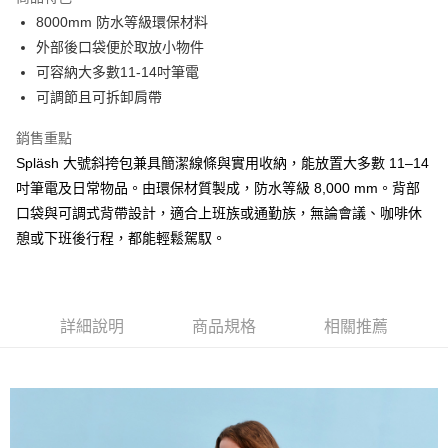
6 期 0 利率 每期
NT$548
21家銀行
合作金庫商業銀行
第一商業銀行
8000mm 防水等級環保材料
華南商業銀行
彰化商業銀行
合作金庫商業銀行
第一商業銀行
LINE Pay
外部後口袋便於取放小物件
上海商業儲蓄銀行
台北富邦商業銀行
華南商業銀行
彰化商業銀行
國泰世華商業銀行
兆豐國際商業銀行
可容納大多數11-14吋筆電
Apple Pay
上海商業儲蓄銀行
台北富邦商業銀行
臺灣中小企業銀行
台中商業銀行
可調節且可拆卸肩帶
國泰世華商業銀行
兆豐國際商業銀行
匯豐（台灣）商業銀行
華泰商業銀行
ATM付款
臺灣中小企業銀行
台中商業銀行
聯邦商業銀行
遠東國際商業銀行
銷售重點
匯豐（台灣）商業銀行
華泰商業銀行
元大商業銀行
永豐商業銀行
Spläsh 大號斜挎包兼具簡潔線條與實用收納，能放置大多數 11–14
聯邦商業銀行
遠東國際商業銀行
運送方式
玉山商業銀行
星展（台灣）商業銀行
元大商業銀行
永豐商業銀行
吋筆電及日常物品。由環保材質製成，防水等級 8,000 mm。背部
台新國際商業銀行
中國信託商業銀行
付款後全家取貨
玉山商業銀行
星展（台灣）商業銀行
口袋與可調式背帶設計，適合上班族或通勤族，無論會議、咖啡休
台灣樂天信用卡公司
每筆NT$80，滿NT$1,000(含以上)免運費
台新國際商業銀行
中國信託商業銀行
憩或下班後行程，都能輕鬆駕馭。
台灣樂天信用卡公司
付款後7-11取貨
每筆NT$80，滿NT$1,000(含以上)免運費
黑貓宅急便
詳細說明
商品規格
相關推薦
每筆NT$120，滿NT$1,000(含以上)免運費
黑貓宅配(離島)
每筆NT$250，滿NT$2,000(含以上)免運費