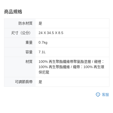
商品規格
防水材質
是
尺寸（公分）
24 X 34.5 X 8.5
重量
0.7kg
容量
7.1L
材質
100% 再生聚酯纖維帶聚氨酯塗層 / 襯裡：
100% 再生聚酯纖維 / 織帶：100% 再生環
保尼龍
可調節肩帶
是
客服