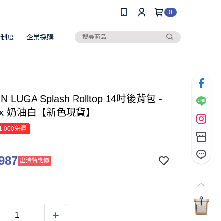
0
員制度
企業採購
N LUGA Splash Rolltop 14吋後背包 -
 x 奶油白【新色現貨】
1,000免運
987
出清特惠價