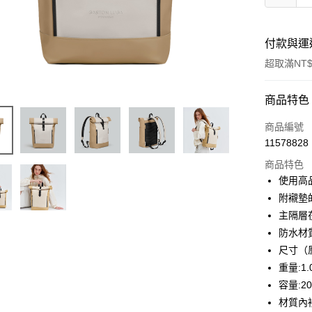
付款與運
超取滿NT$
付款方式
商品特色
信用卡一
商品編號
11578828
信用卡分
商品特色
3 期 
使用高
6 期 
合作金
附襯墊
華南商
主隔層
合作金
LINE Pay
上海商
華南商
防水材
國泰世
Apple Pay
上海商
尺寸（厘米
臺灣中
國泰世
重量:1.
匯豐（
ATM付款
臺灣中
聯邦商
容量:20
匯豐（
元大商
材質內裡
聯邦商