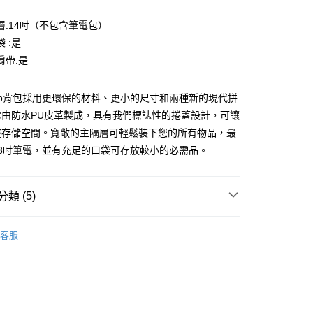
業銀行
星展（台灣）商業銀行
業銀行
永豐商業銀行
際商業銀行
中國信託商業銀行
業銀行
星展（台灣）商業銀行
層:14吋（不包含筆電包）
家取貨
天信用卡公司
際商業銀行
中國信託商業銀行
 :是
0，滿NT$1,000(含以上)免運費
天信用卡公司
肩帶:是
1取貨
0，滿NT$1,000(含以上)免運費
ltop背包採用更環保的材料、更小的尺寸和兩種新的現代拼
它由防水PU皮革製成，具有我們標誌性的捲蓋設計，可讓
便
整存儲空間。寬敞的主隔層可輕鬆裝下您的所有物品，最
20，滿NT$1,000(含以上)免運費
13吋筆電，並有充足的口袋可存放較小的必需品。
離島)
50，滿NT$2,000(含以上)免運費
類 (5)
市自取
 Luga｜探索最佳旅伴
背包
20，滿NT$1,000(含以上)免運費
客服
品
出清不退貨商品
ON LUGA線上出清特賣會】