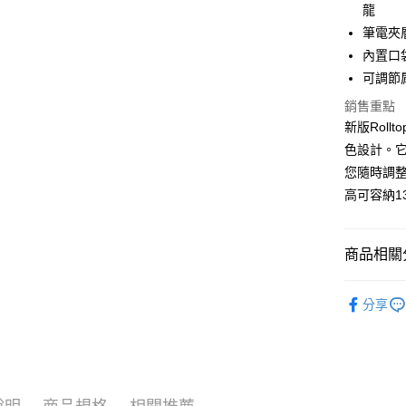
玉山商
運送方式
元大商
龍
台新國
玉山商
筆電夾
付款後全
台灣樂
台新國
內置口袋
每筆NT$8
台灣樂
可調節
付款後7-1
銷售重點
每筆NT$8
新版Rol
色設計。
黑貓宅急
您隨時調
每筆NT$1
高可容納
黑貓宅配(
每筆NT$2
商品相關分
付款後門
Gaston
每筆NT$1
分享
新品上市
出清絕版
【GAST