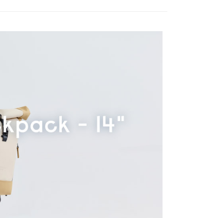
款/手袋
後背包