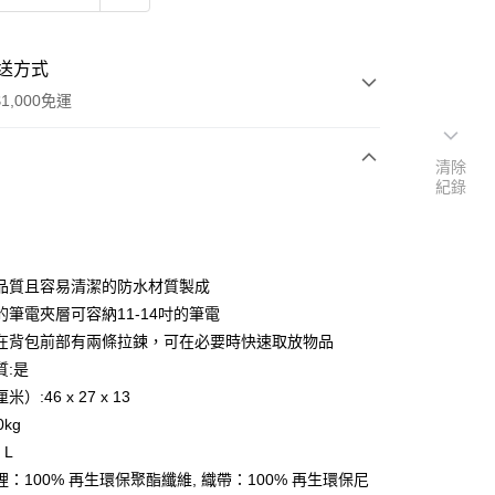
送方式
1,000免運
清除
紀錄
次付款
期付款
0 利率 每期
NT$1,563
21家銀行
品質且容易清潔的防水材質製成
0 利率 每期
NT$781
21家銀行
庫商業銀行
第一商業銀行
的筆電夾層可容納11-14吋的筆電
業銀行
彰化商業銀行
在背包前部有兩條拉鍊，可在必要時快速取放物品
庫商業銀行
第一商業銀行
業儲蓄銀行
台北富邦商業銀行
業銀行
彰化商業銀行
質:是
華商業銀行
兆豐國際商業銀行
業儲蓄銀行
台北富邦商業銀行
）:46 x 27 x 13
小企業銀行
台中商業銀行
華商業銀行
兆豐國際商業銀行
0kg
台灣）商業銀行
華泰商業銀行
小企業銀行
台中商業銀行
業銀行
遠東國際商業銀行
 L
台灣）商業銀行
華泰商業銀行
業銀行
永豐商業銀行
：100% 再生環保聚酯纖維, 織帶：100% 再生環保尼
業銀行
遠東國際商業銀行