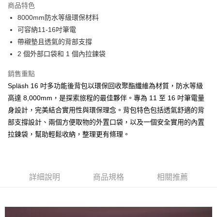
商品特色
6 期 0 利率 每期
NT$948
21家銀行
合作金庫商業銀行
第一商業銀行
8000mm防水等級環保材料
華南商業銀行
彰化商業銀行
合作金庫商業銀行
第一商業銀行
LINE Pay
可容納11-16吋筆電
上海商業儲蓄銀行
台北富邦商業銀行
華南商業銀行
彰化商業銀行
國泰世華商業銀行
兆豐國際商業銀行
帶襯墊且透氣的背部支撐
Apple Pay
上海商業儲蓄銀行
台北富邦商業銀行
臺灣中小企業銀行
台中商業銀行
2 個外部口袋和 1 個內拉鍊袋
國泰世華商業銀行
兆豐國際商業銀行
匯豐（台灣）商業銀行
華泰商業銀行
ATM付款
臺灣中小企業銀行
台中商業銀行
聯邦商業銀行
遠東國際商業銀行
銷售重點
匯豐（台灣）商業銀行
華泰商業銀行
元大商業銀行
永豐商業銀行
Spläsh 16 吋多功能後背包以環保回收聚酯纖維為材質，防水等級
聯邦商業銀行
遠東國際商業銀行
運送方式
玉山商業銀行
星展（台灣）商業銀行
元大商業銀行
永豐商業銀行
高達 8,000mm，是探索旅程的最佳夥伴。專為 11 至 16 吋筆電量
台新國際商業銀行
中國信託商業銀行
黑貓宅急便
玉山商業銀行
星展（台灣）商業銀行
身設計，完美結合實用性與環保理念。背包特色包括透氣舒適的背
台灣樂天信用卡公司
每筆NT$120，滿NT$1,000(含以上)免運費
台新國際商業銀行
中國信託商業銀行
部支撐設計、兩個方便取物的外置口袋，以及一個安全實用的內置
台灣樂天信用卡公司
黑貓宅配(離島)
拉鍊袋，幫助輕鬆收納，整理更有條理。
每筆NT$250，滿NT$2,000(含以上)免運費
付款後門市自取
詳細說明
商品規格
相關推薦
每筆NT$120，滿NT$1,000(含以上)免運費