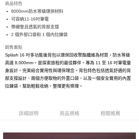
商品特色
6 期 0 利率 每期
NT$948
21家銀行
合作金庫商業銀行
第一商業銀行
8000mm防水等級環保材料
華南商業銀行
彰化商業銀行
合作金庫商業銀行
第一商業銀行
LINE Pay
可容納11-16吋筆電
上海商業儲蓄銀行
台北富邦商業銀行
華南商業銀行
彰化商業銀行
國泰世華商業銀行
兆豐國際商業銀行
帶襯墊且透氣的背部支撐
Apple Pay
上海商業儲蓄銀行
台北富邦商業銀行
臺灣中小企業銀行
台中商業銀行
2 個外部口袋和 1 個內拉鍊袋
國泰世華商業銀行
兆豐國際商業銀行
匯豐（台灣）商業銀行
華泰商業銀行
ATM付款
臺灣中小企業銀行
台中商業銀行
聯邦商業銀行
遠東國際商業銀行
銷售重點
匯豐（台灣）商業銀行
華泰商業銀行
元大商業銀行
永豐商業銀行
Spläsh 16 吋多功能後背包以環保回收聚酯纖維為材質，防水等級
聯邦商業銀行
遠東國際商業銀行
運送方式
玉山商業銀行
星展（台灣）商業銀行
元大商業銀行
永豐商業銀行
高達 8,000mm，是探索旅程的最佳夥伴。專為 11 至 16 吋筆電量
台新國際商業銀行
中國信託商業銀行
黑貓宅急便
玉山商業銀行
星展（台灣）商業銀行
身設計，完美結合實用性與環保理念。背包特色包括透氣舒適的背
台灣樂天信用卡公司
每筆NT$120，滿NT$1,000(含以上)免運費
台新國際商業銀行
中國信託商業銀行
部支撐設計、兩個方便取物的外置口袋，以及一個安全實用的內置
台灣樂天信用卡公司
黑貓宅配(離島)
拉鍊袋，幫助輕鬆收納，整理更有條理。
每筆NT$250，滿NT$2,000(含以上)免運費
付款後門市自取
詳細說明
商品規格
相關推薦
每筆NT$120，滿NT$1,000(含以上)免運費