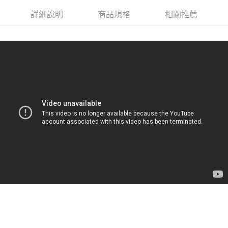
付款後門市自取
詳細說明
商品規格
相關推薦
每筆NT$120，滿NT$1,000(含以上)免運費