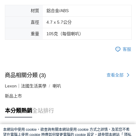
材質
鋁合金/ABS
直徑
4.7 x 5.7公分
重量
105克（每個喇叭）
客服
商品相關分類 (3)
查看全部
Lexon｜法國生活美學
喇叭
新品上市
本分類熱銷
全站排行
本網站中使用 cookie，欲查詢有關本網站使用 cookie 方式之詳情，及若您不希
熱門標籤
望在電腦上使用 cookie 時應如何變更電腦的 cookie 設定，請參閱本網站「
隱私