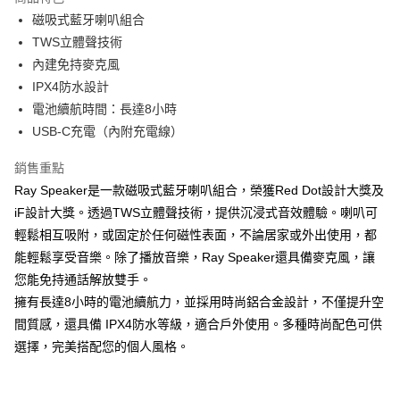
6 期 0 利率 每期
NT$448
21家銀行
合作金庫商業銀行
第一商業銀行
磁吸式藍牙喇叭組合
華南商業銀行
彰化商業銀行
合作金庫商業銀行
第一商業銀行
LINE Pay
TWS立體聲技術
上海商業儲蓄銀行
台北富邦商業銀行
華南商業銀行
彰化商業銀行
國泰世華商業銀行
兆豐國際商業銀行
內建免持麥克風
Apple Pay
上海商業儲蓄銀行
台北富邦商業銀行
臺灣中小企業銀行
台中商業銀行
IPX4防水設計
國泰世華商業銀行
兆豐國際商業銀行
匯豐（台灣）商業銀行
華泰商業銀行
ATM付款
臺灣中小企業銀行
台中商業銀行
電池續航時間：長達8小時
聯邦商業銀行
遠東國際商業銀行
匯豐（台灣）商業銀行
華泰商業銀行
USB-C充電（內附充電線）
元大商業銀行
永豐商業銀行
聯邦商業銀行
遠東國際商業銀行
運送方式
玉山商業銀行
星展（台灣）商業銀行
元大商業銀行
永豐商業銀行
銷售重點
台新國際商業銀行
中國信託商業銀行
付款後全家取貨
玉山商業銀行
星展（台灣）商業銀行
Ray Speaker是一款磁吸式藍牙喇叭組合，榮獲Red Dot設計大獎及
台灣樂天信用卡公司
每筆NT$80，滿NT$1,000(含以上)免運費
台新國際商業銀行
中國信託商業銀行
iF設計大獎。透過TWS立體聲技術，提供沉浸式音效體驗。喇叭可
台灣樂天信用卡公司
付款後7-11取貨
輕鬆相互吸附，或固定於任何磁性表面，不論居家或外出使用，都
能輕鬆享受音樂。除了播放音樂，Ray Speaker還具備麥克風，讓
每筆NT$80，滿NT$1,000(含以上)免運費
您能免持通話解放雙手。
黑貓宅急便
擁有長達8小時的電池續航力，並採用時尚鋁合金設計，不僅提升空
每筆NT$120，滿NT$1,000(含以上)免運費
間質感，還具備 IPX4防水等級，適合戶外使用。多種時尚配色可供
選擇，完美搭配您的個人風格。
黑貓宅配(離島)
每筆NT$250，滿NT$2,000(含以上)免運費