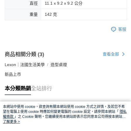
直徑
11.1 x 9.2 x 9.2 公分
重量
142 克
客服
商品相關分類 (3)
查看全部
Lexon｜法國生活美學
造型桌燈
新品上市
本分類熱銷
全站排行
本網站中使用 cookie，欲查詢有關本網站使用 cookie 方式之詳情，及若您不希
熱門標籤
望在電腦上使用 cookie 時應如何變更電腦的 cookie 設定，請參閱本網站「
隱私
權條款
」之 Cookie 聲明。您繼續使用本網站即表示您同意本公司得按本網站使
用條款之 Cookie 聲明使用 cookie。
了解更多 >