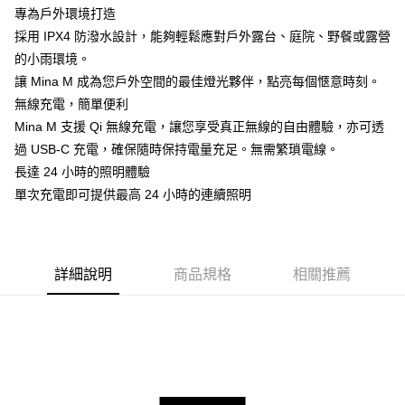
付款後門市自取
專為戶外環境打造
每筆NT$120，滿NT$1,000(含以上)免運費
採用 IPX4 防潑水設計，能夠輕鬆應對戶外露台、庭院、野餐或露營
的小雨環境。
讓 Mina M 成為您戶外空間的最佳燈光夥伴，點亮每個愜意時刻。
無線充電，簡單便利
Mina M 支援 Qi 無線充電，讓您享受真正無線的自由體驗，亦可透
過 USB-C 充電，確保隨時保持電量充足。無需繁瑣電線。
長達 24 小時的照明體驗
單次充電即可提供最高 24 小時的連續照明
詳細說明
商品規格
相關推薦