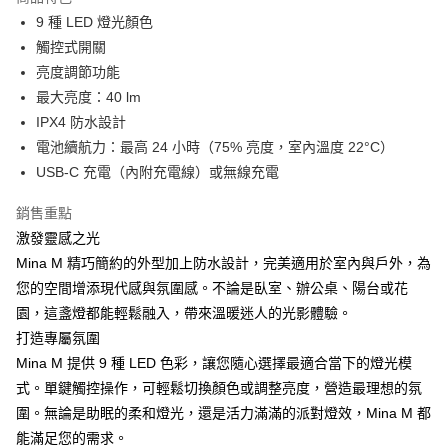
6 期 0 利率 每期
NT$281
21家銀行
合作金庫商業銀行
第一商業銀行
9 種 LED 燈光顏色
華南商業銀行
彰化商業銀行
合作金庫商業銀行
第一商業銀行
LINE Pay
觸控式開關
上海商業儲蓄銀行
台北富邦商業銀行
華南商業銀行
彰化商業銀行
國泰世華商業銀行
兆豐國際商業銀行
亮度調節功能
Apple Pay
上海商業儲蓄銀行
台北富邦商業銀行
臺灣中小企業銀行
台中商業銀行
最大亮度：40 lm
國泰世華商業銀行
兆豐國際商業銀行
匯豐（台灣）商業銀行
華泰商業銀行
ATM付款
臺灣中小企業銀行
台中商業銀行
IPX4 防水設計
聯邦商業銀行
遠東國際商業銀行
匯豐（台灣）商業銀行
華泰商業銀行
電池續航力：最高 24 小時（75% 亮度，室內溫度 22°C）
元大商業銀行
永豐商業銀行
聯邦商業銀行
遠東國際商業銀行
運送方式
USB-C 充電（內附充電線）或無線充電
玉山商業銀行
星展（台灣）商業銀行
元大商業銀行
永豐商業銀行
台新國際商業銀行
中國信託商業銀行
付款後全家取貨
玉山商業銀行
星展（台灣）商業銀行
銷售重點
台灣樂天信用卡公司
每筆NT$80，滿NT$1,000(含以上)免運費
台新國際商業銀行
中國信託商業銀行
激發靈感之光
台灣樂天信用卡公司
付款後7-11取貨
Mina M 精巧簡約的外型加上防水設計，完美適用於室內與戶外，為
您的空間增添現代感與氛圍感。不論是臥室、辦公桌、陽台或花
每筆NT$80，滿NT$1,000(含以上)免運費
園，這盞燈都能輕鬆融入，帶來溫暖迷人的光影體驗。
黑貓宅急便
打造專屬氛圍
每筆NT$120，滿NT$1,000(含以上)免運費
Mina M 提供 9 種 LED 色彩，讓您隨心選擇最適合當下的燈光模
式。單鍵觸控操作，可輕鬆切換顏色或調整亮度，營造最理想的氛
黑貓宅配(離島)
圍。無論是助眠的柔和燈光，還是活力滿滿的派對燈效，Mina M 都
每筆NT$250，滿NT$2,000(含以上)免運費
能滿足您的需求。