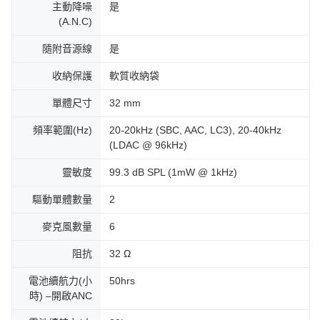
主動降噪
是
(A.N.C)
隨附音源線
是
收納保護
軟質收納袋
單體尺寸
32 mm
頻率範圍(Hz)
20-20kHz (SBC, AAC, LC3), 20-40kHz
(LDAC @ 96kHz)
靈敏度
99.3 dB SPL (1mW @ 1kHz)
驅動單體數量
2
麥克風數量
6
阻抗
32 Ω
電池續航力(小
50hrs
時) ‒開啟ANC