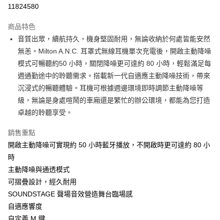
信用卡分期付款
11824580
3 期 0 利率 每期
NT$2,196
21家銀行
商品特色
6 期 0 利率 每期
NT$1,098
21家銀行
合作金庫商業銀行
第一商業銀行
音質出眾，續航持久，機身堅固耐用，無論收納於何處皆能安然
華南商業銀行
彰化商業銀行
合作金庫商業銀行
第一商業銀行
LINE Pay
無恙。Milton A.N.C. 耳罩式無線耳機單次充電後，開啟主動降噪
上海商業儲蓄銀行
台北富邦商業銀行
華南商業銀行
彰化商業銀行
國泰世華商業銀行
兆豐國際商業銀行
模式可暢聽約50 小時，關閉降噪更可達約 80 小時，輕鬆滿足每
Apple Pay
上海商業儲蓄銀行
台北富邦商業銀行
臺灣中小企業銀行
台中商業銀行
週通勤途中的聆聽需求。搭載新一代自適應主動降噪技術，帶來
國泰世華商業銀行
兆豐國際商業銀行
匯豐（台灣）商業銀行
華泰商業銀行
ATM付款
臺灣中小企業銀行
台中商業銀行
沉浸式的暢聽體驗。耳機可根據週邊環境即時調節主動降噪等
聯邦商業銀行
遠東國際商業銀行
匯豐（台灣）商業銀行
華泰商業銀行
級，無論是身處喧鬧的車廂還是繁忙的辦公環境，都能為您打造
元大商業銀行
永豐商業銀行
聯邦商業銀行
遠東國際商業銀行
運送方式
卓越的聆聽享受。
玉山商業銀行
星展（台灣）商業銀行
元大商業銀行
永豐商業銀行
台新國際商業銀行
中國信託商業銀行
黑貓宅急便
玉山商業銀行
星展（台灣）商業銀行
銷售重點
台灣樂天信用卡公司
每筆NT$120，滿NT$1,000(含以上)免運費
台新國際商業銀行
中國信託商業銀行
開啟主動降噪可實現約 50 小時藍牙播放，不開啟時更可達約 80 小
台灣樂天信用卡公司
黑貓宅配(離島)
時
主動降噪與通透模式
每筆NT$250，滿NT$2,000(含以上)免運費
可摺疊設計，經久耐用
付款後門市自取
SOUNDSTAGE 聲場音效營造舞台臨場感
每筆NT$120，滿NT$1,000(含以上)免運費
自適應響度
自定義 M 鍵