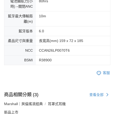
電池續航力(小
80hrs
時) ‒關閉ANC
藍牙最大傳輸距
10m
離(m)
藍牙版本
6.0
產品尺寸與重量
長寬高(mm) 159 x 72 x 185
NCC
CCAN26LP0070T6
BSMI
R38900
客服
商品相關分類 (3)
查看全部
Marshall｜英倫搖滾經典
耳罩式耳機
新品上市