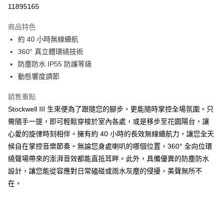
信用卡分期付款
11895165
3 期 0 利率 每期
NT$2,633
21家銀行
商品特色
6 期 0 利率 每期
NT$1,316
21家銀行
合作金庫商業銀行
第一商業銀行
約 40 小時無線續航
華南商業銀行
彰化商業銀行
合作金庫商業銀行
第一商業銀行
LINE Pay
360° 真立體環繞技術
上海商業儲蓄銀行
台北富邦商業銀行
華南商業銀行
彰化商業銀行
國泰世華商業銀行
兆豐國際商業銀行
防塵防水 IP55 防護等級
Apple Pay
上海商業儲蓄銀行
台北富邦商業銀行
臺灣中小企業銀行
台中商業銀行
動態響度調節
國泰世華商業銀行
兆豐國際商業銀行
匯豐（台灣）商業銀行
華泰商業銀行
ATM付款
臺灣中小企業銀行
台中商業銀行
聯邦商業銀行
遠東國際商業銀行
銷售重點
匯豐（台灣）商業銀行
華泰商業銀行
元大商業銀行
永豐商業銀行
Stockwell III 生來便為了跟隨您的腳步，更能隨時掌控全場氛圍。只
聯邦商業銀行
遠東國際商業銀行
運送方式
玉山商業銀行
星展（台灣）商業銀行
元大商業銀行
永豐商業銀行
需隨手一提，即可輕鬆穿梭於室內各處，或是移步至花園陽台，讓
台新國際商業銀行
中國信託商業銀行
黑貓宅急便
玉山商業銀行
星展（台灣）商業銀行
心愛的旋律時刻相伴。擁有約 40 小時的長效無線續航力，讓您全天
台灣樂天信用卡公司
每筆NT$120，滿NT$1,000(含以上)免運費
台新國際商業銀行
中國信託商業銀行
候自在掌控音樂節奏。無論您身處喇叭的哪個位置，360° 全向位環
台灣樂天信用卡公司
黑貓宅配(離島)
繞聲場帶來的澎湃音效都能直抵耳畔。此外，具備優異的防塵防水
設計，讓您能從容應對日常磕碰或雨水灰塵的侵擾，美聲無所不
每筆NT$250，滿NT$2,000(含以上)免運費
在。
付款後門市自取
每筆NT$120，滿NT$1,000(含以上)免運費