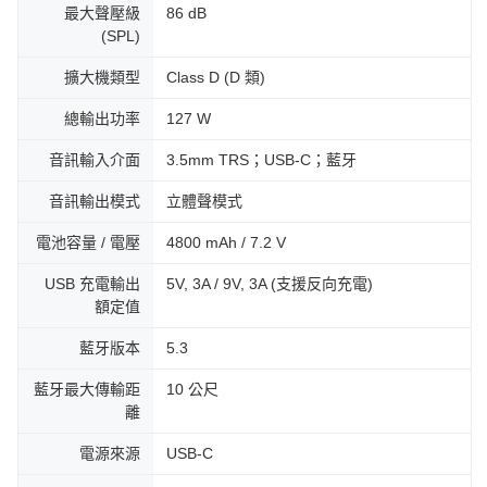
最大聲壓級
86 dB
(SPL)
擴大機類型
Class D (D 類)
總輸出功率
127 W
音訊輸入介面
3.5mm TRS；USB-C；藍牙
音訊輸出模式
立體聲模式
電池容量 / 電壓
4800 mAh / 7.2 V
USB 充電輸出
5V, 3A / 9V, 3A (支援反向充電)
額定值
藍牙版本
5.3
藍牙最大傳輸距
10 公尺
離
電源來源
USB-C