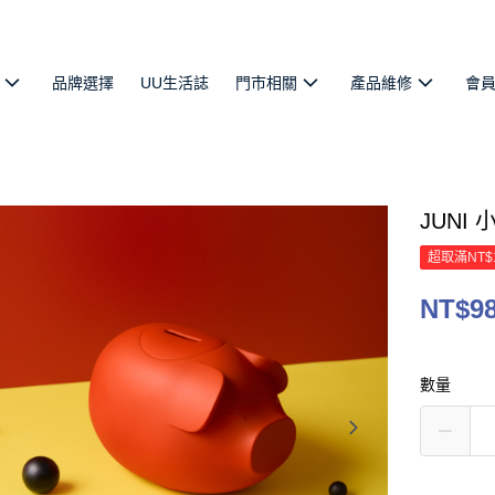
品牌選擇
UU生活誌
門市相關
產品維修
會
JUNI
超取滿NT$
NT$9
數量