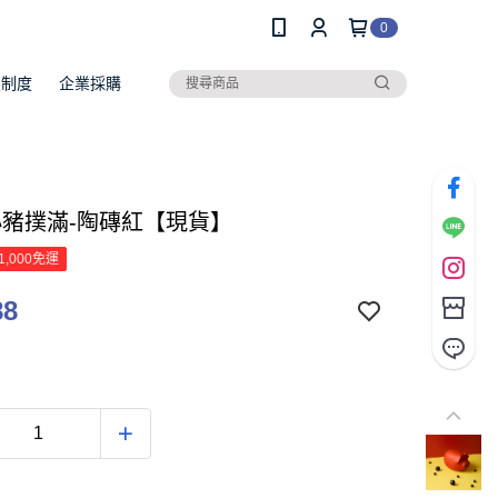
0
員制度
企業採購
 小豬撲滿-陶磚紅【現貨】
1,000免運
88