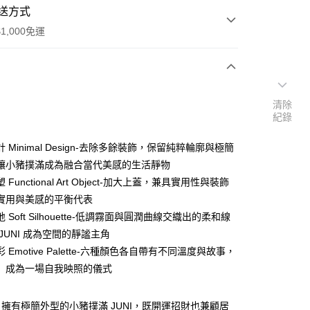
送方式
1,000免運
次付款
清除
紀錄
期付款
0 利率 每期
NT$329
21家銀行
 Minimal Design-去除多餘裝飾，保留純粹輪廓與極簡
0 利率 每期
NT$164
21家銀行
庫商業銀行
第一商業銀行
讓小豬撲滿成為融合當代美感的生活靜物
業銀行
彰化商業銀行
Functional Art Object-加大上蓋，兼具實用性與裝飾
庫商業銀行
第一商業銀行
業儲蓄銀行
台北富邦商業銀行
業銀行
彰化商業銀行
實用與美感的平衡代表
華商業銀行
兆豐國際商業銀行
業儲蓄銀行
台北富邦商業銀行
 Soft Silhouette-低調霧面與圓潤曲線交織出的柔和線
小企業銀行
台中商業銀行
華商業銀行
兆豐國際商業銀行
JUNI 成為空間的靜謐主角
台灣）商業銀行
華泰商業銀行
小企業銀行
台中商業銀行
業銀行
遠東國際商業銀行
 Emotive Palette-六種顏色各自帶有不同溫度與故事，
台灣）商業銀行
華泰商業銀行
業銀行
永豐商業銀行
」成為一場自我映照的儀式
業銀行
遠東國際商業銀行
業銀行
星展（台灣）商業銀行
業銀行
永豐商業銀行
際商業銀行
中國信託商業銀行
業銀行
星展（台灣）商業銀行
擁有極簡外型的小豬撲滿 JUNI，既開運招財也兼顧居
家取貨
天信用卡公司