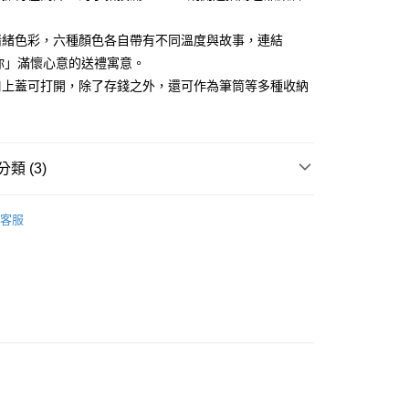
際商業銀行
中國信託商業銀行
0，滿NT$1,000(含以上)免運費
天信用卡公司
情緒色彩，六種顏色各自帶有不同溫度與故事，連結
1取貨
祝你」滿懷心意的送禮寓意。
0，滿NT$1,000(含以上)免運費
口上蓋可打開，除了存錢之外，還可作為筆筒等多種收納
。
便
20，滿NT$1,000(含以上)免運費
類 (3)
離島)
50，滿NT$2,000(含以上)免運費
豬撲滿
客服
推薦