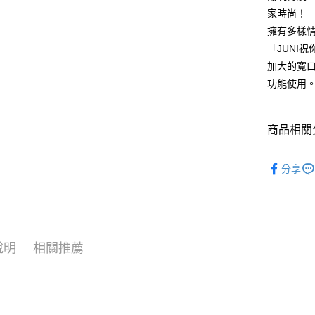
台新國
家時尚！
每筆NT$8
台灣樂
擁有多樣
付款後7-1
「JUNI
每筆NT$8
加大的寬
功能使用
黑貓宅急
每筆NT$1
商品相關分
黑貓宅配(
每筆NT$2
Juni｜小
分享
人氣商品
新品上市
說明
相關推薦