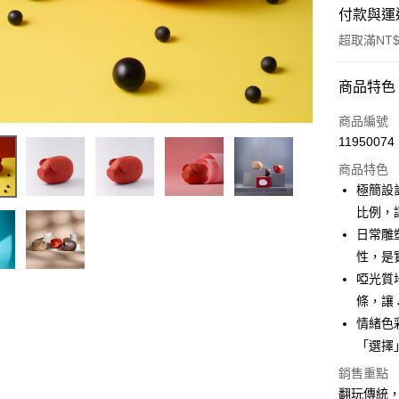
付款與運
超取滿NT$
付款方式
商品特色
信用卡一
商品編號
11950074
信用卡分
商品特色
3 期 
極簡設計
6 期 
合作金
比例，
華南商
日常雕塑 
合作金
LINE Pay
上海商
華南商
性，是
國泰世
Apple Pay
上海商
啞光質地
臺灣中
國泰世
條，讓 
匯豐（
ATM付款
臺灣中
聯邦商
情緒色彩
匯豐（
元大商
「選擇
聯邦商
玉山商
運送方式
元大商
銷售重點
台新國
玉山商
翻玩傳統，
付款後全
台灣樂