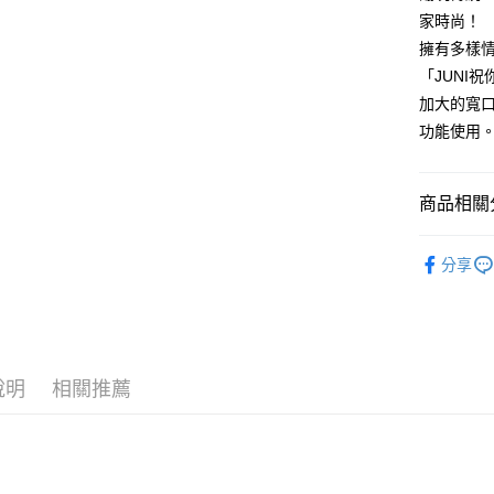
台新國
家時尚！
每筆NT$8
台灣樂
擁有多樣
付款後7-1
「JUNI
每筆NT$8
加大的寬
功能使用
黑貓宅急
每筆NT$1
商品相關分
黑貓宅配(
每筆NT$2
Juni｜小
分享
人氣商品
新品上市
說明
相關推薦