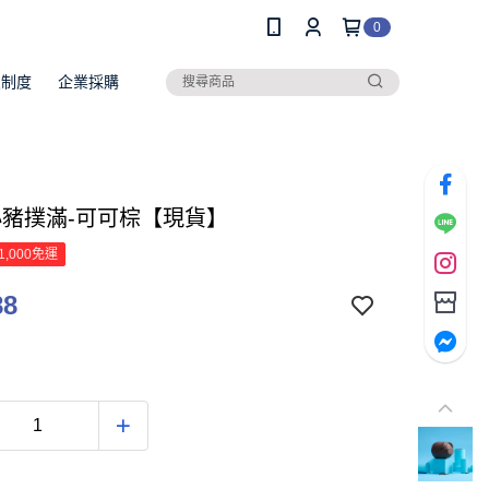
0
員制度
企業採購
 小豬撲滿-可可棕【現貨】
1,000免運
88