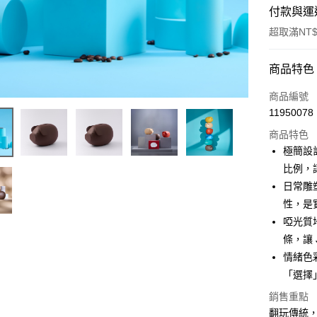
付款與運
超取滿NT$
付款方式
商品特色
信用卡一
商品編號
11950078
信用卡分
商品特色
3 期 
極簡設計
6 期 
合作金
比例，
華南商
日常雕塑 
合作金
LINE Pay
上海商
華南商
性，是
國泰世
Apple Pay
上海商
啞光質地
臺灣中
國泰世
條，讓 
匯豐（
ATM付款
臺灣中
聯邦商
情緒色彩
匯豐（
元大商
「選擇
聯邦商
玉山商
運送方式
元大商
銷售重點
台新國
玉山商
翻玩傳統，
付款後全
台灣樂