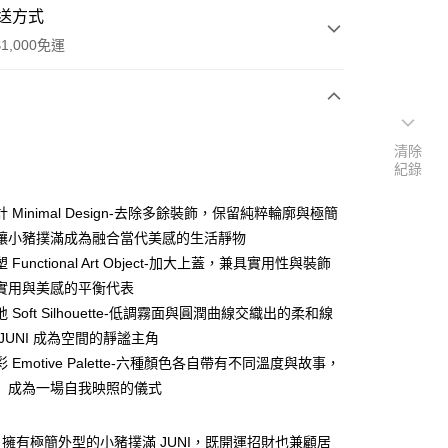
送方式
1,000免運
次付款
清除
紀錄
期付款
0 利率 每期
NT$329
21家銀行
 Minimal Design-去除多餘裝飾，保留純粹輪廓與極簡
0 利率 每期
NT$164
21家銀行
庫商業銀行
第一商業銀行
讓小豬撲滿成為融合當代美感的生活靜物
業銀行
彰化商業銀行
Functional Art Object-加大上蓋，兼具實用性與裝飾
庫商業銀行
第一商業銀行
業儲蓄銀行
台北富邦商業銀行
業銀行
彰化商業銀行
實用與美感的平衡代表
華商業銀行
兆豐國際商業銀行
業儲蓄銀行
台北富邦商業銀行
 Soft Silhouette-低調霧面與圓潤曲線交織出的柔和線
小企業銀行
台中商業銀行
華商業銀行
兆豐國際商業銀行
JUNI 成為空間的靜謐主角
台灣）商業銀行
華泰商業銀行
小企業銀行
台中商業銀行
業銀行
遠東國際商業銀行
 Emotive Palette-六種顏色各自帶有不同溫度與故事，
台灣）商業銀行
華泰商業銀行
業銀行
永豐商業銀行
」成為一場自我映照的儀式
業銀行
遠東國際商業銀行
業銀行
星展（台灣）商業銀行
業銀行
永豐商業銀行
際商業銀行
中國信託商業銀行
業銀行
星展（台灣）商業銀行
擁有極簡外型的小豬撲滿 JUNI，既開運招財也兼顧居
家取貨
天信用卡公司