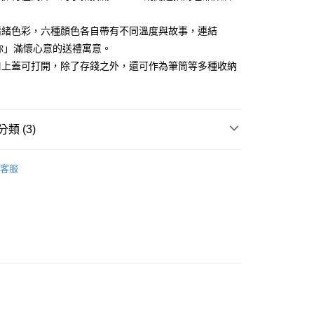
際商業銀行
中國信託商業銀行
0，滿NT$1,000(含以上)免運費
天信用卡公司
情緒色彩，六種顏色各自帶有不同溫度與故事，連結
1取貨
祝你」滿懷心意的送禮寓意。
0，滿NT$1,000(含以上)免運費
口上蓋可打開，除了存錢之外，還可作為筆筒等多種收納
。
便
20，滿NT$1,000(含以上)免運費
類 (3)
離島)
50，滿NT$2,000(含以上)免運費
豬撲滿
客服
推薦