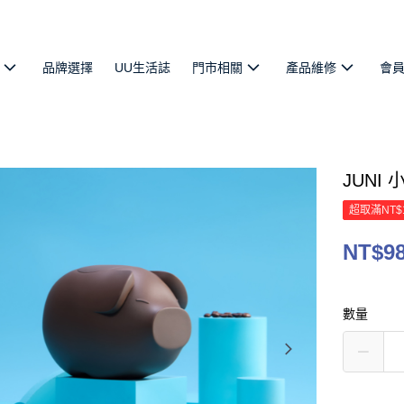
品牌選擇
UU生活誌
門市相關
產品維修
會
JUNI
超取滿NT$
NT$9
數量