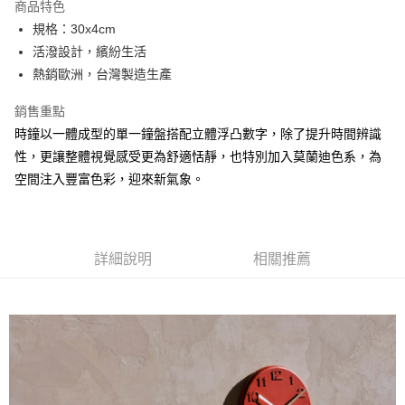
商品特色
6 期 0 利率 每期
NT$496
21家銀行
合作金庫商業銀行
第一商業銀行
規格：30x4cm
華南商業銀行
彰化商業銀行
合作金庫商業銀行
第一商業銀行
LINE Pay
活潑設計，繽紛生活
上海商業儲蓄銀行
台北富邦商業銀行
華南商業銀行
彰化商業銀行
國泰世華商業銀行
兆豐國際商業銀行
熱銷歐洲，台灣製造生產
Apple Pay
上海商業儲蓄銀行
台北富邦商業銀行
臺灣中小企業銀行
台中商業銀行
國泰世華商業銀行
兆豐國際商業銀行
銷售重點
匯豐（台灣）商業銀行
華泰商業銀行
ATM付款
臺灣中小企業銀行
台中商業銀行
聯邦商業銀行
遠東國際商業銀行
時鐘以一體成型的單一鐘盤搭配立體浮凸數字，除了提升時間辨識
匯豐（台灣）商業銀行
華泰商業銀行
元大商業銀行
永豐商業銀行
性，更讓整體視覺感受更為舒適恬靜，也特別加入莫蘭迪色系，為
聯邦商業銀行
遠東國際商業銀行
運送方式
玉山商業銀行
星展（台灣）商業銀行
元大商業銀行
永豐商業銀行
空間注入豐富色彩，迎來新氣象。
台新國際商業銀行
中國信託商業銀行
黑貓宅急便
玉山商業銀行
星展（台灣）商業銀行
台灣樂天信用卡公司
每筆NT$120，滿NT$1,000(含以上)免運費
台新國際商業銀行
中國信託商業銀行
台灣樂天信用卡公司
詳細說明
相關推薦