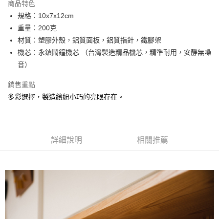
商品特色
6 期 0 利率 每期
NT$113
21家銀行
合作金庫商業銀行
第一商業銀行
規格：10x7x12cm
華南商業銀行
彰化商業銀行
合作金庫商業銀行
第一商業銀行
LINE Pay
重量：200克
上海商業儲蓄銀行
台北富邦商業銀行
華南商業銀行
彰化商業銀行
國泰世華商業銀行
兆豐國際商業銀行
材質：塑膠外殼，鋁質面板，鋁質指針，鐵腳架
Apple Pay
上海商業儲蓄銀行
台北富邦商業銀行
臺灣中小企業銀行
台中商業銀行
機芯：永鎮鬧鐘機芯 （台灣製造精品機芯，精準耐用，安靜無噪
國泰世華商業銀行
兆豐國際商業銀行
匯豐（台灣）商業銀行
華泰商業銀行
ATM付款
臺灣中小企業銀行
台中商業銀行
音）
聯邦商業銀行
遠東國際商業銀行
匯豐（台灣）商業銀行
華泰商業銀行
元大商業銀行
永豐商業銀行
銷售重點
聯邦商業銀行
遠東國際商業銀行
運送方式
玉山商業銀行
星展（台灣）商業銀行
元大商業銀行
永豐商業銀行
多彩選擇，製造繽紛小巧的亮眼存在。
台新國際商業銀行
中國信託商業銀行
黑貓宅急便
玉山商業銀行
星展（台灣）商業銀行
台灣樂天信用卡公司
每筆NT$120，滿NT$1,000(含以上)免運費
台新國際商業銀行
中國信託商業銀行
台灣樂天信用卡公司
詳細說明
相關推薦