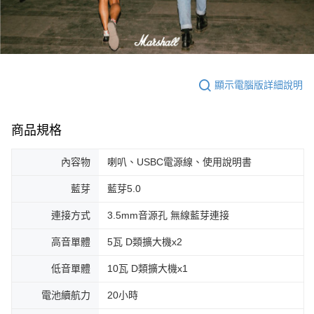
顯示電腦版詳細說明
商品規格
內容物
喇叭、USBC電源線、使用說明書
藍芽
藍芽5.0
連接方式
3.5mm音源孔 無線藍芽連接
高音單體
5瓦 D類擴大機x2
低音單體
10瓦 D類擴大機x1
電池續航力
20小時