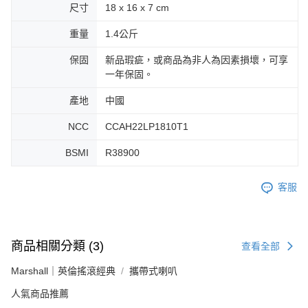
尺寸
18 x 16 x 7 cm
重量
1.4公斤
保固
新品瑕疵，或商品為非人為因素損壞，可享
一年保固。
產地
中國
NCC
CCAH22LP1810T1
BSMI
R38900
客服
商品相關分類 (3)
查看全部
Marshall｜英倫搖滾經典
攜帶式喇叭
人氣商品推薦