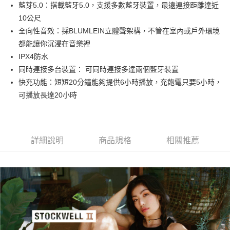
藍芽5.0：搭載藍牙5.0，支援多數藍牙裝置，最遠連接距離達近
華南商業銀行
彰化商業銀行
合作金庫商業銀行
第一商業銀行
LINE Pay
10公尺
上海商業儲蓄銀行
台北富邦商業銀行
華南商業銀行
彰化商業銀行
國泰世華商業銀行
兆豐國際商業銀行
全向性音效：採BLUMLEIN立體聲架構，不管在室內或戶外環境
Apple Pay
上海商業儲蓄銀行
台北富邦商業銀行
臺灣中小企業銀行
台中商業銀行
都能讓你沉浸在音樂裡
國泰世華商業銀行
兆豐國際商業銀行
匯豐（台灣）商業銀行
華泰商業銀行
ATM付款
臺灣中小企業銀行
台中商業銀行
IPX4防水
聯邦商業銀行
遠東國際商業銀行
匯豐（台灣）商業銀行
華泰商業銀行
同時連接多台裝置： 可同時連接多達兩個藍牙裝置
元大商業銀行
永豐商業銀行
聯邦商業銀行
遠東國際商業銀行
運送方式
快充功能：短短20分鐘能夠提供6小時播放，充飽電只要5小時，
玉山商業銀行
星展（台灣）商業銀行
元大商業銀行
永豐商業銀行
可播放長達20小時
台新國際商業銀行
中國信託商業銀行
黑貓宅急便
玉山商業銀行
星展（台灣）商業銀行
台灣樂天信用卡公司
每筆NT$120，滿NT$1,000(含以上)免運費
台新國際商業銀行
中國信託商業銀行
台灣樂天信用卡公司
付款後門市自取
詳細說明
商品規格
相關推薦
每筆NT$120，滿NT$1,000(含以上)免運費