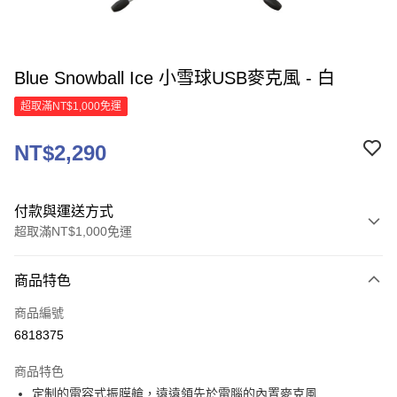
Blue Snowball Ice 小雪球USB麥克風 - 白
超取滿NT$1,000免運
NT$2,290
付款與運送方式
超取滿NT$1,000免運
付款方式
商品特色
信用卡一次付款
商品編號
信用卡分期付款
6818375
3 期 0 利率 每期
NT$763
21家銀行
商品特色
6 期 0 利率 每期
NT$381
21家銀行
合作金庫商業銀行
第一商業銀行
定制的電容式振膜艙，遠遠領先於電腦的內置麥克風