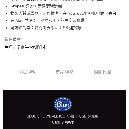
華南商業銀行
彰化商業銀行
合作金庫商業銀行
第一商業銀行
LINE Pay
Skype® 認證，溝通清晰流暢
上海商業儲蓄銀行
台北富邦商業銀行
華南商業銀行
彰化商業銀行
國泰世華商業銀行
兆豐國際商業銀行
錄製人聲或樂器、創作播客、在 YouTube® 視頻中添加旁白
Apple Pay
上海商業儲蓄銀行
台北富邦商業銀行
臺灣中小企業銀行
台中商業銀行
在 Mac 或 PC 上隨插即用，無需安裝驅動
國泰世華商業銀行
兆豐國際商業銀行
匯豐（台灣）商業銀行
華泰商業銀行
ATM付款
臺灣中小企業銀行
台中商業銀行
可調節的桌面麥克風支架和 USB 連接線
聯邦商業銀行
遠東國際商業銀行
匯豐（台灣）商業銀行
華泰商業銀行
元大商業銀行
永豐商業銀行
銷售重點
聯邦商業銀行
遠東國際商業銀行
運送方式
玉山商業銀行
星展（台灣）商業銀行
元大商業銀行
永豐商業銀行
全產品享兩年公司保固
台新國際商業銀行
中國信託商業銀行
付款後全家取貨
玉山商業銀行
星展（台灣）商業銀行
台灣樂天信用卡公司
每筆NT$80，滿NT$1,000(含以上)免運費
台新國際商業銀行
中國信託商業銀行
台灣樂天信用卡公司
付款後7-11取貨
詳細說明
商品規格
相關推薦
每筆NT$80，滿NT$1,000(含以上)免運費
黑貓宅急便
每筆NT$120，滿NT$1,000(含以上)免運費
黑貓宅配(離島)
每筆NT$250，滿NT$2,000(含以上)免運費
付款後門市自取