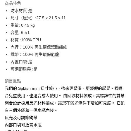
商品特色
6 期 0 利率 每期
NT$415
21家銀行
合作金庫商業銀行
第一商業銀行
防水材質:是
華南商業銀行
彰化商業銀行
合作金庫商業銀行
第一商業銀行
LINE Pay
尺寸（厘米）:27.5 x 21.5 x 11
上海商業儲蓄銀行
台北富邦商業銀行
華南商業銀行
彰化商業銀行
國泰世華商業銀行
兆豐國際商業銀行
重量: 0.45 kg
Apple Pay
上海商業儲蓄銀行
台北富邦商業銀行
臺灣中小企業銀行
台中商業銀行
容量: 6.5 L
國泰世華商業銀行
兆豐國際商業銀行
匯豐（台灣）商業銀行
華泰商業銀行
ATM付款
臺灣中小企業銀行
台中商業銀行
材質 :100% TPU
聯邦商業銀行
遠東國際商業銀行
匯豐（台灣）商業銀行
華泰商業銀行
內裡：100% 再生環保聚酯纖維
元大商業銀行
永豐商業銀行
聯邦商業銀行
遠東國際商業銀行
運送方式
織帶：100% 再生環保尼龍
玉山商業銀行
星展（台灣）商業銀行
元大商業銀行
永豐商業銀行
內置口袋:是
台新國際商業銀行
中國信託商業銀行
付款後全家取貨
玉山商業銀行
星展（台灣）商業銀行
台灣樂天信用卡公司
可調節肩帶 :是
每筆NT$80，滿NT$1,000(含以上)免運費
台新國際商業銀行
中國信託商業銀行
台灣樂天信用卡公司
付款後7-11取貨
銷售重點
我們的 Spläsh mini 尺寸較小，帶來更緊湊、更輕便的感覺，既適
每筆NT$80，滿NT$1,000(含以上)免運費
合兒童使用，也適合成人使用。 由回收材料製成，其標誌性的雙帶
黑貓宅急便
閉合設計採用反光材料製成，讓您在弱光條件下增加可見度。 它配
每筆NT$120，滿NT$1,000(含以上)免運費
有三個外袋和一個水瓶內袋。
反光及可調節鉤帶
黑貓宅配(離島)
內部口袋可放置水瓶
每筆NT$250，滿NT$2,000(含以上)免運費