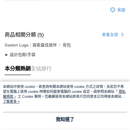
客服
商品相關分類 (5)
查看全部
Gaston Luga｜探索最佳旅伴
背包
► 設計包款/手袋
本分類熱銷
全站排行
本網站中使用 cookie，欲查詢有關本網站使用 cookie 方式之詳情，及若您不希
熱門標籤
望在電腦上使用 cookie 時應如何變更電腦的 cookie 設定，請參閱本網站「
隱私
權條款
」之 Cookie 聲明。您繼續使用本網站即表示您同意本公司得按本網站使
用條款之 Cookie 聲明使用 cookie。
了解更多 >
我知道了