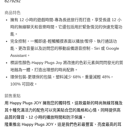
8279292
3 期 0 利率 每期
NT$133
21家銀行
商品特色
6 期 0 利率 每期
NT$66
21家銀行
合作金庫商業銀行
第一商業銀行
擁有 12 小時的遊戲時間-專為長途旅行而打造，享受長達 12 小
華南商業銀行
彰化商業銀行
合作金庫商業銀行
第一商業銀行
LINE Pay
時的無線聊天和音樂時間。它還包括用於緊急情況的快速充電功
上海商業儲蓄銀行
台北富邦商業銀行
華南商業銀行
彰化商業銀行
國泰世華商業銀行
兆豐國際商業銀行
能。
Apple Pay
上海商業儲蓄銀行
台北富邦商業銀行
臺灣中小企業銀行
台中商業銀行
完全控制，一觸即達-輕觸觸摸表面以播放/暫停、執行通話功
國泰世華商業銀行
兆豐國際商業銀行
匯豐（台灣）商業銀行
華泰商業銀行
ATM付款
臺灣中小企業銀行
台中商業銀行
能、更改音量以及訪問您的移動設備語音控制 - Siri 或 Google
聯邦商業銀行
遠東國際商業銀行
匯豐（台灣）商業銀行
華泰商業銀行
Assistant。
元大商業銀行
永豐商業銀行
聯邦商業銀行
遠東國際商業銀行
運送方式
標誌性顏色-Happy Plugs Joy 將改進的色彩元素與閃閃發光的質
玉山商業銀行
星展（台灣）商業銀行
元大商業銀行
永豐商業銀行
地融為一體，打造出理想的時尚配飾。
台新國際商業銀行
中國信託商業銀行
付款後全家取貨
玉山商業銀行
星展（台灣）商業銀行
台灣樂天信用卡公司
環保包裝-更環保的包裝，塑料減少 68%，重量減輕 48%，
每筆NT$80，滿NT$1,000(含以上)免運費
台新國際商業銀行
中國信託商業銀行
100% 可回收。
台灣樂天信用卡公司
付款後7-11取貨
銷售重點
每筆NT$80，滿NT$1,000(含以上)免運費
用 Happy Plugs JOY 擁抱您的獨特性，這款最新的時尚無線耳機及
黑貓宅急便
其十種充滿活力的配色可以完美貼合您的風格和心情，同時提供高
每筆NT$120，滿NT$1,000(含以上)免運費
品質的聲音、12 小時的播放時間和防汗保護。
隆重推出 Happy Plugs JOY，這是我們色彩最豐富、亮度最高的耳
黑貓宅配(離島)