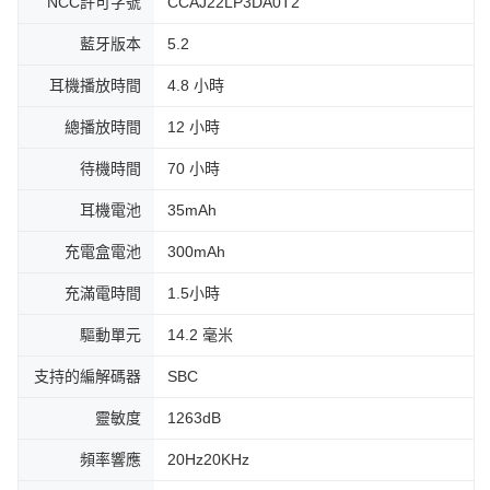
NCC許可字號
CCAJ22LP3DA0T2
藍牙版本
5.2
耳機播放時間
4.8 小時
總播放時間
12 小時
待機時間
70 小時
耳機電池
35mAh
充電盒電池
300mAh
充滿電時間
1.5小時
驅動單元
14.2 毫米
支持的編解碼器
SBC
靈敏度
1263dB
頻率響應
20Hz20KHz