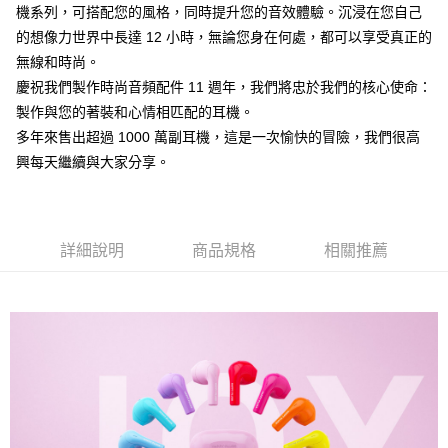
機系列，可搭配您的風格，同時提升您的音效體驗。沉浸在您自己
每筆NT$250，滿NT$2,000(含以上)免運費
的想像力世界中長達 12 小時，無論您身在何處，都可以享受真正的
付款後門市自取
無線和時尚。
每筆NT$120，滿NT$1,000(含以上)免運費
慶祝我們製作時尚音頻配件 11 週年，我們將忠於我們的核心使命：
製作與您的著裝和心情相匹配的耳機。
多年來售出超過 1000 萬副耳機，這是一次愉快的冒險，我們很高
興每天繼續與大家分享。
詳細說明
商品規格
相關推薦