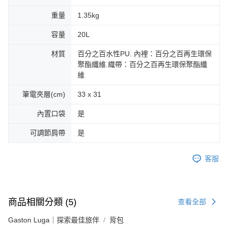
重量
1.35kg
容量
20L
材質
百分之百水性PU. 內裡：百分之百再生環保
聚酯纖維.織帶：百分之百再生環保聚酯纖
維
筆電夾層(cm)
33 x 31
內置口袋
是
可調節肩帶
是
客服
商品相關分類 (5)
查看全部
Gaston Luga｜探索最佳旅伴
背包