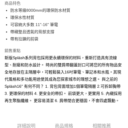
商品特色
6 期 0 利率 每期
NT$798
21家銀行
合作金庫商業銀行
第一商業銀行
防水等級8000mm的環保防水材質
華南商業銀行
彰化商業銀行
合作金庫商業銀行
第一商業銀行
LINE Pay
環保水性材質
上海商業儲蓄銀行
台北富邦商業銀行
華南商業銀行
彰化商業銀行
國泰世華商業銀行
兆豐國際商業銀行
可容納大多数 11"-16" 筆電
Apple Pay
上海商業儲蓄銀行
台北富邦商業銀行
臺灣中小企業銀行
台中商業銀行
帶襯墊且透氣的背部支撐
國泰世華商業銀行
兆豐國際商業銀行
匯豐（台灣）商業銀行
華泰商業銀行
ATM付款
臺灣中小企業銀行
台中商業銀行
帶有拉鍊的前袋
聯邦商業銀行
遠東國際商業銀行
匯豐（台灣）商業銀行
華泰商業銀行
元大商業銀行
永豐商業銀行
銷售重點
聯邦商業銀行
遠東國際商業銀行
運送方式
玉山商業銀行
星展（台灣）商業銀行
元大商業銀行
永豐商業銀行
新版Spläsh系列背包採用更永續環保的材料，重新打造具有流線
台新國際商業銀行
中國信託商業銀行
黑貓宅急便
玉山商業銀行
星展（台灣）商業銀行
型、耐磨和防水設計。 時尚的雙肩帶翻蓋封口可將您的所有物品安
台灣樂天信用卡公司
每筆NT$120，滿NT$1,000(含以上)免運費
台新國際商業銀行
中國信託商業銀行
全地存放在主隔層中，可輕鬆裝入16吋筆電、筆記本和水瓶。其現
台灣樂天信用卡公司
黑貓宅配(離島)
代風格和多功能用途使其成為您探索城市的理想之選。 與之前的
Spläsh16" 有何不同？ 1. 背包背面增加1個筆電隔層 2.可拆卸胸帶
每筆NT$250，滿NT$2,000(含以上)免運費
3. 更環保的材料 4. 更安全的帶扣。 前袋更大，更實用 5. 內襯採用
付款後門市自取
再生聚酯纖維。 更容易清潔 6. 肩帶閉合更穩固，不會四處飄動。
每筆NT$120，滿NT$1,000(含以上)免運費
詳細說明
商品規格
相關推薦