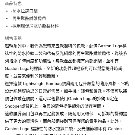
商品特色
6 期 0 利率 每期
NT$296
21家銀行
合作金庫商業銀行
第一商業銀行
-防水拉鍊口袋
華南商業銀行
彰化商業銀行
合作金庫商業銀行
第一商業銀行
LINE Pay
-再生聚酯纖維肩帶
上海商業儲蓄銀行
台北富邦商業銀行
華南商業銀行
彰化商業銀行
國泰世華商業銀行
兆豐國際商業銀行
-採用環保尼龍防撕裂材料
Apple Pay
上海商業儲蓄銀行
台北富邦商業銀行
臺灣中小企業銀行
台中商業銀行
國泰世華商業銀行
兆豐國際商業銀行
銷售重點
匯豐（台灣）商業銀行
華泰商業銀行
ATM付款
臺灣中小企業銀行
台中商業銀行
聯邦商業銀行
遠東國際商業銀行
超輕系列中，我們為您帶來五款獨特的包款，配備Gaston Luga標
匯豐（台灣）商業銀行
華泰商業銀行
元大商業銀行
永豐商業銀行
誌性的防水拉鍊口袋和帶有反光細節的再生聚酯纖維肩帶，為該系
聯邦商業銀行
遠東國際商業銀行
運送方式
玉山商業銀行
星展（台灣）商業銀行
元大商業銀行
永豐商業銀行
列增添了時尚度和功能性。每款產品都擁有內部網袋，並印有
台新國際商業銀行
中國信託商業銀行
付款後全家取貨
玉山商業銀行
星展（台灣）商業銀行
Gaston Luga的標誌。全新的功能性超輕系列可以幫您提升時尚
台灣樂天信用卡公司
每筆NT$80，滿NT$1,000(含以上)免運費
台新國際商業銀行
中國信託商業銀行
度，並帶來便利的輕鬆體驗。
台灣樂天信用卡公司
付款後7-11取貨
選擇這款 Lightweight Bumbag腰肩兩用包升級您的隨身風格。它的
設計能夠容納您的日常必需品，如手機、錢包和鑰匙。不僅可以將
每筆NT$80，滿NT$1,000(含以上)免運費
腰包佩戴在腰間，還可以輕鬆使用Gaston Luga的掛鉤固定在
黑貓宅急便
Shopper或背包上，為您的背包提供額外的儲存空間。
每筆NT$120，滿NT$1,000(含以上)免運費
這款腰肩兩用包以再生尼龍製成，既耐用又環保。可拆卸的掛鉤提
供了更大的靈活性，而內部網袋則可保護您的貴重物品。此外，
黑貓宅配(離島)
Gaston Luga 標誌性的防水拉鍊口袋、反光細節和印有 Gaston
每筆NT$250，滿NT$2,000(含以上)免運費