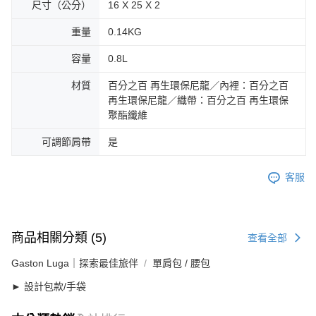
尺寸（公分）
16 X 25 X 2
重量
0.14KG
容量
0.8L
材質
百分之百 再生環保尼龍／內裡：百分之百
再生環保尼龍／織帶：百分之百 再生環保
聚酯纖維
可調節肩帶
是
客服
商品相關分類 (5)
查看全部
Gaston Luga｜探索最佳旅伴
單肩包 / 腰包
► 設計包款/手袋