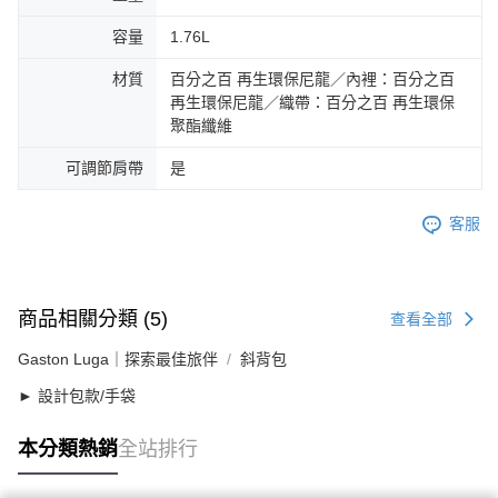
容量
1.76L
材質
百分之百 再生環保尼龍／內裡：百分之百
再生環保尼龍／織帶：百分之百 再生環保
聚酯纖維
可調節肩帶
是
客服
商品相關分類 (5)
查看全部
Gaston Luga｜探索最佳旅伴
斜背包
► 設計包款/手袋
本分類熱銷
全站排行