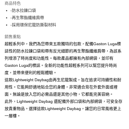
商品特色
6 期 0 利率 每期
NT$296
21家銀行
合作金庫商業銀行
第一商業銀行
-防水拉鍊口袋
華南商業銀行
彰化商業銀行
合作金庫商業銀行
第一商業銀行
LINE Pay
-再生聚酯纖維肩帶
上海商業儲蓄銀行
台北富邦商業銀行
華南商業銀行
彰化商業銀行
國泰世華商業銀行
兆豐國際商業銀行
-採用環保尼龍防撕裂材料
Apple Pay
上海商業儲蓄銀行
台北富邦商業銀行
臺灣中小企業銀行
台中商業銀行
國泰世華商業銀行
兆豐國際商業銀行
銷售重點
匯豐（台灣）商業銀行
華泰商業銀行
ATM付款
臺灣中小企業銀行
台中商業銀行
聯邦商業銀行
遠東國際商業銀行
超輕系列中，我們為您帶來五款獨特的包款，配備Gaston Luga標
匯豐（台灣）商業銀行
華泰商業銀行
元大商業銀行
永豐商業銀行
誌性的防水拉鍊口袋和帶有反光細節的再生聚酯纖維肩帶，為該系
聯邦商業銀行
遠東國際商業銀行
運送方式
玉山商業銀行
星展（台灣）商業銀行
元大商業銀行
永豐商業銀行
列增添了時尚度和功能性。每款產品都擁有內部網袋，並印有
台新國際商業銀行
中國信託商業銀行
付款後全家取貨
玉山商業銀行
星展（台灣）商業銀行
Gaston Luga的標誌。全新的功能性超輕系列可以幫您提升時尚
台灣樂天信用卡公司
每筆NT$80，滿NT$1,000(含以上)免運費
台新國際商業銀行
中國信託商業銀行
度，並帶來便利的輕鬆體驗。
台灣樂天信用卡公司
付款後7-11取貨
這款Lightweight Daybag由再生尼龍製成，旨在追求可持續性和耐
用性。它能夠舒適地貼合您的身體，非常適合背在外套外面或裡
每筆NT$80，滿NT$1,000(含以上)免運費
面。無論是放入您的必需品還是其他小物，它都能完美容納。
黑貓宅急便
此外，Lightweight Daybag 還配備外部口袋和內部網袋，可安全存
每筆NT$120，滿NT$1,000(含以上)免運費
放貴重物品。選擇這款Lightweight Daybag，讓您的日常風格更上
一層樓。
黑貓宅配(離島)
每筆NT$250，滿NT$2,000(含以上)免運費