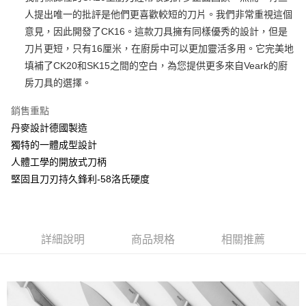
華南商業銀行
彰化商業銀行
合作金庫商業銀行
第一商業銀行
LINE Pay
人提出唯一的批評是他們更喜歡較短的刀片。我們非常重視這個
上海商業儲蓄銀行
台北富邦商業銀行
華南商業銀行
彰化商業銀行
國泰世華商業銀行
兆豐國際商業銀行
意見，因此開發了CK16。這款刀具擁有同樣優秀的設計，但是
Apple Pay
上海商業儲蓄銀行
台北富邦商業銀行
臺灣中小企業銀行
台中商業銀行
刀片更短，只有16厘米，在廚房中可以更加靈活多用。它完美地
國泰世華商業銀行
兆豐國際商業銀行
匯豐（台灣）商業銀行
華泰商業銀行
ATM付款
臺灣中小企業銀行
台中商業銀行
填補了CK20和SK15之間的空白，為您提供更多來自Veark的廚
聯邦商業銀行
遠東國際商業銀行
匯豐（台灣）商業銀行
華泰商業銀行
房刀具的選擇。
元大商業銀行
永豐商業銀行
聯邦商業銀行
遠東國際商業銀行
運送方式
玉山商業銀行
星展（台灣）商業銀行
元大商業銀行
永豐商業銀行
銷售重點
台新國際商業銀行
中國信託商業銀行
黑貓宅急便
玉山商業銀行
星展（台灣）商業銀行
丹麥設計德國製造
台灣樂天信用卡公司
每筆NT$120，滿NT$1,000(含以上)免運費
台新國際商業銀行
中國信託商業銀行
獨特的一體成型設計
台灣樂天信用卡公司
黑貓宅配(離島)
人體工學的開放式刀柄
堅固且刀刃持久鋒利-58洛氏硬度
每筆NT$250，滿NT$2,000(含以上)免運費
付款後門市自取
每筆NT$120，滿NT$1,000(含以上)免運費
詳細說明
商品規格
相關推薦