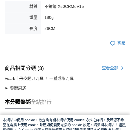
材質
不鏽鋼 X50CRMoV15
重量
180g
長度
26CM
客服
商品相關分類 (3)
查看全部
Veark｜丹麥經典刀具
一體成形刀具
► 餐廚周邊
本分類熱銷
全站排行
本網站中使用 cookie，欲查詢有關本網站使用 cookie 方式之詳情，及若您不希
熱門標籤
望在電腦上使用 cookie 時應如何變更電腦的 cookie 設定，請參閱本網站「
隱私