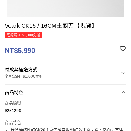
Veark CK16 / 16CM主廚刀【現貨】
宅配滿NT$1,000免運
NT$5,990
付款與運送方式
宅配滿NT$1,000免運
付款方式
商品特色
信用卡一次付款
商品編號
信用卡分期付款
9251296
3 期 0 利率 每期
NT$1,996
21家銀行
商品特色
6 期 0 利率 每期
NT$998
21家銀行
合作金庫商業銀行
第一商業銀行
我們標誌性的CK20主廚刀經常收到許多正面回饋。然而，有些