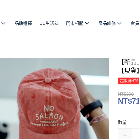
品牌選擇
UU生活誌
門市相關
產品維修
會
【新品上
【現貨
超取滿NT$
NT$890
NT$7
數量