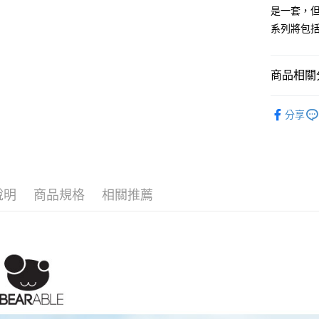
玉山商
運送方式
元大商
是一套，
台新國
玉山商
系列將包括
付款後全
台灣樂
台新國
每筆NT$8
台灣樂
商品相關分
付款後7-1
每筆NT$8
Abeara
分享
黑貓宅急
出清絕版
每筆NT$1
黑貓宅配(
每筆NT$2
說明
商品規格
相關推薦
付款後門
每筆NT$1