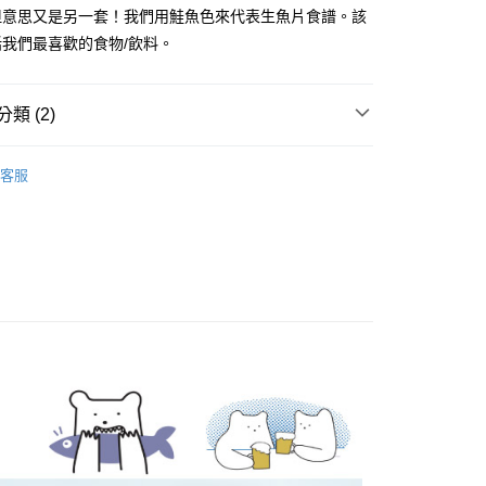
業銀行
星展（台灣）商業銀行
業銀行
永豐商業銀行
但意思又是另一套！我們用鮭魚色來代表生魚片食譜。該
際商業銀行
中國信託商業銀行
業銀行
星展（台灣）商業銀行
我們最喜歡的食物/飲料。
家取貨
天信用卡公司
際商業銀行
中國信託商業銀行
0，滿NT$1,000(含以上)免運費
天信用卡公司
類 (2)
1取貨
0，滿NT$1,000(含以上)免運費
ble｜泰國文創設計
帽子/配件/包款
客服
便
品
出清不退貨商品
20，滿NT$1,000(含以上)免運費
離島)
50，滿NT$2,000(含以上)免運費
市自取
20，滿NT$1,000(含以上)免運費