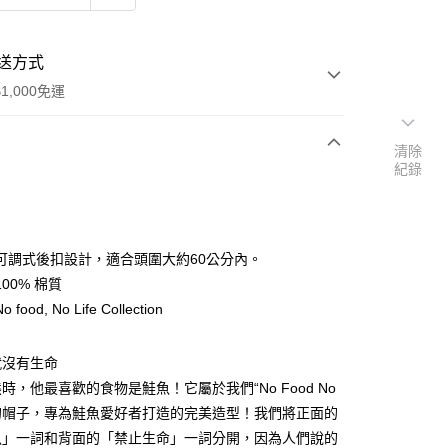
送方式
1,000免運
清除
紀錄
次付款
期付款
0 利率 每期
NT$296
21家銀行
可調式後扣設計，適合頭圍大約60公分內。
0 利率 每期
NT$148
21家銀行
庫商業銀行
第一商業銀行
00% 棉質
業銀行
彰化商業銀行
food, No Life Collection
庫商業銀行
第一商業銀行
業儲蓄銀行
台北富邦商業銀行
業銀行
彰化商業銀行
華商業銀行
兆豐國際商業銀行
業儲蓄銀行
台北富邦商業銀行
就沒有生命
小企業銀行
台中商業銀行
華商業銀行
兆豐國際商業銀行
台灣）商業銀行
華泰商業銀行
時，他最喜歡的食物是鮭魚！它屬於我們“No Food No
小企業銀行
台中商業銀行
業銀行
遠東國際商業銀行
系列的帽子，專為鮭魚愛好者打造的完美造型！我們將正面的
台灣）商業銀行
華泰商業銀行
業銀行
永豐商業銀行
業銀行
遠東國際商業銀行
魚」一詞和背面的「禁止生命」一詞分開，因為人們說的