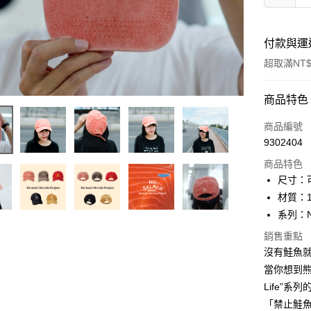
付款與運
超取滿NT$
付款方式
商品特色
信用卡一
商品編號
9302404
信用卡分
商品特色
3 期 
尺寸：
6 期 
合作金
材質：1
華南商
系列：No 
合作金
LINE Pay
上海商
華南商
銷售重點
國泰世
Apple Pay
上海商
沒有鮭魚
臺灣中
國泰世
匯豐（
當你想到熊
ATM付款
臺灣中
聯邦商
Life”
匯豐（
元大商
聯邦商
「禁止鮭