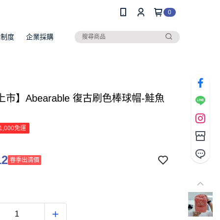
0
員制度
企業採購
市】Abearable 復古刷色棒球帽-鮭魚
】
1,000免運
12
春季出清價