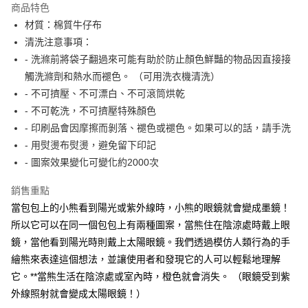
商品特色
6 期 0 利率 每期
NT$148
21家銀行
合作金庫商業銀行
第一商業銀行
材質：棉質牛仔布
華南商業銀行
彰化商業銀行
合作金庫商業銀行
第一商業銀行
LINE Pay
清洗注意事項：
上海商業儲蓄銀行
台北富邦商業銀行
華南商業銀行
彰化商業銀行
國泰世華商業銀行
兆豐國際商業銀行
- 洗滌前將袋子翻過來可能有助於防止顏色鮮豔的物品因直接接
Apple Pay
上海商業儲蓄銀行
台北富邦商業銀行
臺灣中小企業銀行
台中商業銀行
觸洗滌劑和熱水而褪色。 （可用洗衣機清洗）
國泰世華商業銀行
兆豐國際商業銀行
匯豐（台灣）商業銀行
華泰商業銀行
ATM付款
臺灣中小企業銀行
台中商業銀行
- 不可擠壓、不可漂白、不可滾筒烘乾
聯邦商業銀行
遠東國際商業銀行
匯豐（台灣）商業銀行
華泰商業銀行
- 不可乾洗，不可擠壓特殊顏色
元大商業銀行
永豐商業銀行
聯邦商業銀行
遠東國際商業銀行
運送方式
- 印刷品會因摩擦而剝落、褪色或褪色。如果可以的話，請手洗
玉山商業銀行
星展（台灣）商業銀行
元大商業銀行
永豐商業銀行
- 用熨燙布熨燙，避免留下印記
台新國際商業銀行
中國信託商業銀行
付款後全家取貨
玉山商業銀行
星展（台灣）商業銀行
台灣樂天信用卡公司
- 圖案效果變化可變化約2000次
每筆NT$80，滿NT$1,000(含以上)免運費
台新國際商業銀行
中國信託商業銀行
台灣樂天信用卡公司
付款後7-11取貨
銷售重點
當包包上的小熊看到陽光或紫外線時，小熊的眼鏡就會變成墨鏡！
每筆NT$80，滿NT$1,000(含以上)免運費
所以它可以在同一個包包上有兩種圖案，當熊住在陰涼處時戴上眼
黑貓宅急便
鏡，當他看到陽光時則戴上太陽眼鏡。我們透過模仿人類行為的手
每筆NT$120，滿NT$1,000(含以上)免運費
繪熊來表達這個想法，並讓使用者和發現它的人可以輕鬆地理解
它。**當熊生活在陰涼處或室內時，橙色就會消失。 （眼鏡受到紫
黑貓宅配(離島)
外線照射就會變成太陽眼鏡！）
每筆NT$250，滿NT$2,000(含以上)免運費