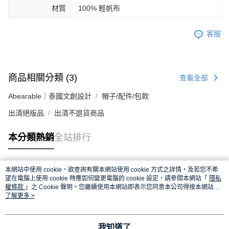
材質
100% 輕帆布
客服
商品相關分類 (3)
查看全部
Abearable｜泰國文創設計
帽子/配件/包款
出清絕版品
出清不退貨商品
本分類熱銷
全站排行
本網站中使用 cookie，欲查詢有關本網站使用 cookie 方式之詳情，及若您不希
熱門標籤
望在電腦上使用 cookie 時應如何變更電腦的 cookie 設定，請參閱本網站「
隱私
權條款
」之 Cookie 聲明。您繼續使用本網站即表示您同意本公司得按本網站使
用條款之 Cookie 聲明使用 cookie。
了解更多 >
我知道了