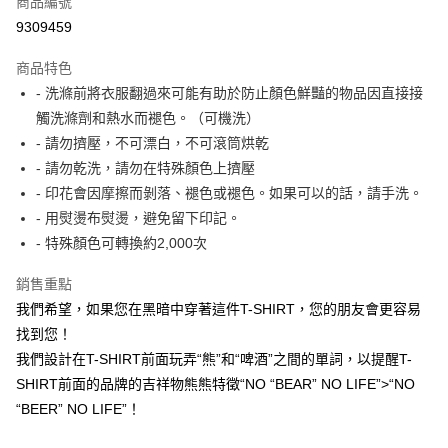
商品編號
信用卡分期付款
9309459
3 期 0 利率 每期
NT$296
21家銀行
商品特色
6 期 0 利率 每期
NT$148
21家銀行
合作金庫商業銀行
第一商業銀行
- 洗滌前將衣服翻過來可能有助於防止顏色鮮豔的物品因直接接
華南商業銀行
彰化商業銀行
合作金庫商業銀行
第一商業銀行
LINE Pay
觸洗滌劑和熱水而褪色。（可機洗）
上海商業儲蓄銀行
台北富邦商業銀行
華南商業銀行
彰化商業銀行
國泰世華商業銀行
兆豐國際商業銀行
- 請勿擠壓，不可漂白，不可滾筒烘乾
Apple Pay
上海商業儲蓄銀行
台北富邦商業銀行
臺灣中小企業銀行
台中商業銀行
- 請勿乾洗，請勿在特殊顏色上擠壓
國泰世華商業銀行
兆豐國際商業銀行
匯豐（台灣）商業銀行
華泰商業銀行
ATM付款
臺灣中小企業銀行
台中商業銀行
- 印花會因摩擦而剝落、褪色或褪色。如果可以的話，請手洗。
聯邦商業銀行
遠東國際商業銀行
匯豐（台灣）商業銀行
華泰商業銀行
- 用熨燙布熨燙，避免留下印記。
元大商業銀行
永豐商業銀行
聯邦商業銀行
遠東國際商業銀行
運送方式
- 特殊顏色可轉換約2,000次
玉山商業銀行
星展（台灣）商業銀行
元大商業銀行
永豐商業銀行
台新國際商業銀行
中國信託商業銀行
付款後全家取貨
玉山商業銀行
星展（台灣）商業銀行
銷售重點
台灣樂天信用卡公司
每筆NT$80，滿NT$1,000(含以上)免運費
台新國際商業銀行
中國信託商業銀行
我們希望，如果您在黑暗中穿著這件T-SHIRT，您的朋友會更容易
台灣樂天信用卡公司
付款後7-11取貨
找到您！
我們設計在T-SHIRT前面玩弄“熊”和“啤酒”之間的單詞，以提醒T-
每筆NT$80，滿NT$1,000(含以上)免運費
SHIRT前面的品牌的吉祥物熊熊特徵“NO “BEAR” NO LIFE”>“NO
黑貓宅急便
“BEER” NO LIFE”！
每筆NT$120，滿NT$1,000(含以上)免運費