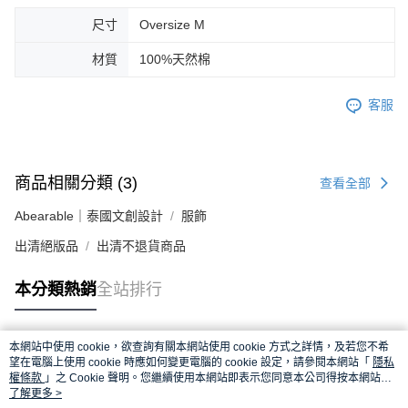
尺寸
Oversize M
材質
100%天然棉
客服
商品相關分類 (3)
查看全部
Abearable｜泰國文創設計
服飾
出清絕版品
出清不退貨商品
本分類熱銷
全站排行
本網站中使用 cookie，欲查詢有關本網站使用 cookie 方式之詳情，及若您不希
熱門標籤
望在電腦上使用 cookie 時應如何變更電腦的 cookie 設定，請參閱本網站「
隱私
權條款
」之 Cookie 聲明。您繼續使用本網站即表示您同意本公司得按本網站使
用條款之 Cookie 聲明使用 cookie。
了解更多 >