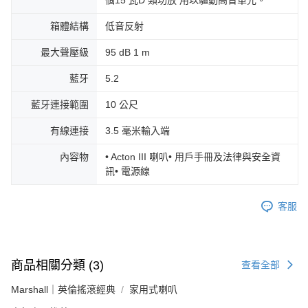
個15 瓦D 類功放 用以驅動高音單元。
箱體結構
低音反射
最大聲壓級
95 dB 1 m
藍牙
5.2
藍牙連接範圍
10 公尺
有線連接
3.5 毫米輸入端
內容物
• Acton III 喇叭• 用戶手冊及法律與安全資
訊• 電源線
客服
商品相關分類 (3)
查看全部
Marshall｜英倫搖滾經典
家用式喇叭