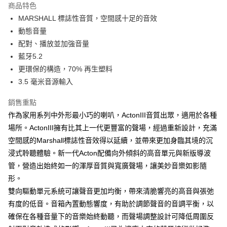
商品特色
6 期 0 利率 每期
NT$1,983
21家銀行
合作金庫商業銀行
第一商業銀行
MARSHALL 標誌性音質，空間感十足的音效
華南商業銀行
彰化商業銀行
合作金庫商業銀行
第一商業銀行
LINE Pay
動態音量
上海商業儲蓄銀行
台北富邦商業銀行
華南商業銀行
彰化商業銀行
國泰世華商業銀行
兆豐國際商業銀行
配對、播放並加強音量
Apple Pay
上海商業儲蓄銀行
台北富邦商業銀行
臺灣中小企業銀行
台中商業銀行
藍牙5.2
國泰世華商業銀行
兆豐國際商業銀行
匯豐（台灣）商業銀行
華泰商業銀行
ATM付款
臺灣中小企業銀行
台中商業銀行
更環保的構造，70% 再生塑料
聯邦商業銀行
遠東國際商業銀行
匯豐（台灣）商業銀行
華泰商業銀行
3.5 毫米音源輸入
元大商業銀行
永豐商業銀行
聯邦商業銀行
遠東國際商業銀行
運送方式
玉山商業銀行
星展（台灣）商業銀行
元大商業銀行
永豐商業銀行
銷售重點
台新國際商業銀行
中國信託商業銀行
黑貓宅急便
玉山商業銀行
星展（台灣）商業銀行
作為家用系列中外形最小巧的喇叭，ActonIII音質出眾，適用於各種
台灣樂天信用卡公司
每筆NT$120，滿NT$1,000(含以上)免運費
台新國際商業銀行
中國信託商業銀行
場所。ActonIII擁有比其上一代更豐富的聲場，經過重新設計，充滿
台灣樂天信用卡公司
付款後門市自取
空間感的Marshall標誌性音效得以延續，並帶來更加身臨其境的沉
浸式聆聽體驗。新一代Acton配備向外傾斜的高音單元與新版導波
每筆NT$120，滿NT$1,000(含以上)免運費
管，營造出始終如一的渾厚音質與寬廣聲場，讓美妙音樂如影隨
形。
雙向驅動單元系統可讓聲音更加均衡，帶來清脆響亮的高音與張弛
有度的低音。音箱內置動態響度，有助於調節聲音的音調平衡，以
確保在各種音量下的音樂始終動聽，而聲場調整設計可降低周圍反