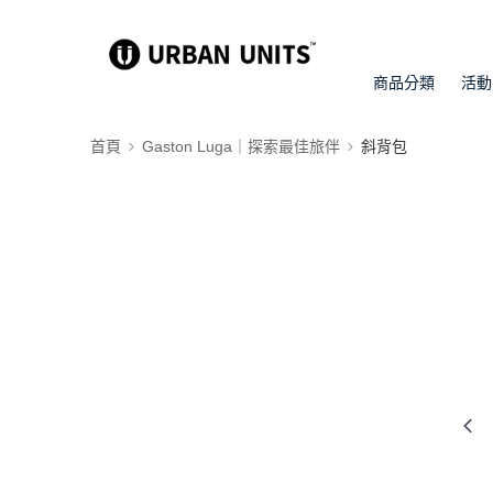
商品分類
活動
首頁
Gaston Luga｜探索最佳旅伴
斜背包