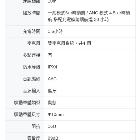
連線距離
10m
播放時間
一般模式6小時續航 / ANC 模式 4.5 小時續
航 搭配充電艙總續航達 30 小時
充電時間
1.5小時
麥克風
雙麥克風系統，共4 個
多點連接
有
防水等級
IPX4
音訊編碼
AAC
音源輸入
藍牙
驅動單體類型
動態
驅動單體尺寸
Φ10mm
阻抗
16Ω
靈敏度
99dB