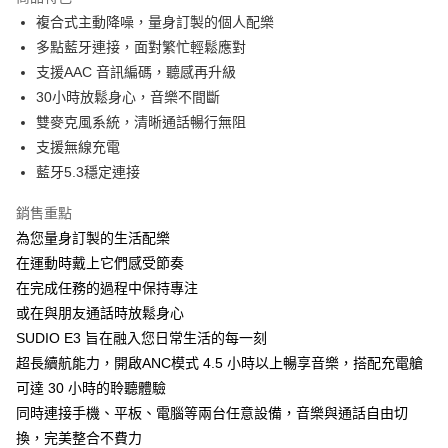
6 期 0 利率 每期
NT$633
21家銀行
合作金庫商業銀行
第一商業銀行
複合式主動降噪，量身訂製的個人配樂
華南商業銀行
彰化商業銀行
合作金庫商業銀行
第一商業銀行
LINE Pay
多點藍牙連接，面對繁忙輕鬆應對
上海商業儲蓄銀行
台北富邦商業銀行
華南商業銀行
彰化商業銀行
國泰世華商業銀行
兆豐國際商業銀行
支援AAC 音訊編碼，聽感再升級
Apple Pay
上海商業儲蓄銀行
台北富邦商業銀行
臺灣中小企業銀行
台中商業銀行
30小時放鬆身心，音樂不間斷
國泰世華商業銀行
兆豐國際商業銀行
匯豐（台灣）商業銀行
華泰商業銀行
ATM付款
臺灣中小企業銀行
台中商業銀行
雙麥克風系統，清晰通話暢行無阻
聯邦商業銀行
遠東國際商業銀行
匯豐（台灣）商業銀行
華泰商業銀行
支援無線充電
元大商業銀行
永豐商業銀行
聯邦商業銀行
遠東國際商業銀行
運送方式
藍牙5.3穩定連接
玉山商業銀行
星展（台灣）商業銀行
元大商業銀行
永豐商業銀行
台新國際商業銀行
中國信託商業銀行
付款後全家取貨
玉山商業銀行
星展（台灣）商業銀行
銷售重點
台灣樂天信用卡公司
每筆NT$80，滿NT$1,000(含以上)免運費
台新國際商業銀行
中國信託商業銀行
為您量身訂製的生活配樂
台灣樂天信用卡公司
付款後7-11取貨
在運動時戴上它們感受節奏
在完成任務的過程中保持專注
每筆NT$80，滿NT$1,000(含以上)免運費
或在與朋友通話時放鬆身心
黑貓宅急便
SUDIO E3 旨在融入您日常生活的每一刻
每筆NT$120，滿NT$1,000(含以上)免運費
超長續航能力，開啟ANC模式 4.5 小時以上暢享音樂，搭配充電艙
可達 30 小時的聆聽體驗
黑貓宅配(離島)
同時連接手機、平板、電腦等兩台任意設備，音樂與通話自由切
每筆NT$250，滿NT$2,000(含以上)免運費
換，完美整合不費力