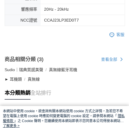
響應頻率
20Hz - 20kHz
NCC證號
CCAJ23LP3ED0T7
客服
商品相關分類 (3)
查看全部
Sudio｜瑞典質感美聲
真無線藍牙耳機
► 耳機類
真無線
本分類熱銷
全站排行
本網站中使用 cookie，欲查詢有關本網站使用 cookie 方式之詳情，及若您不希
熱門標籤
望在電腦上使用 cookie 時應如何變更電腦的 cookie 設定，請參閱本網站「
隱私
權條款
」之 Cookie 聲明。您繼續使用本網站即表示您同意本公司得按本網站使
用條款之 Cookie 聲明使用 cookie。
了解更多 >