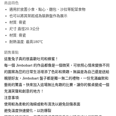
商品特色
6 期 0 利率 每期
NT$181
21家銀行
合作金庫商業銀行
第一商業銀行
適用於放置小食、點心、麵包、沙拉等配菜食物
華南商業銀行
彰化商業銀行
合作金庫商業銀行
第一商業銀行
LINE Pay
也可以將其架起成為裝飾盤作為展示
上海商業儲蓄銀行
台北富邦商業銀行
華南商業銀行
彰化商業銀行
國泰世華商業銀行
兆豐國際商業銀行
材質: 骨瓷
Apple Pay
上海商業儲蓄銀行
台北富邦商業銀行
臺灣中小企業銀行
台中商業銀行
尺寸:直徑20.3公分
國泰世華商業銀行
兆豐國際商業銀行
匯豐（台灣）商業銀行
華泰商業銀行
ATM付款
臺灣中小企業銀行
台中商業銀行
材質: 骨瓷
聯邦商業銀行
遠東國際商業銀行
匯豐（台灣）商業銀行
華泰商業銀行
耐熱溫度: 最高180℃
元大商業銀行
永豐商業銀行
聯邦商業銀行
遠東國際商業銀行
運送方式
玉山商業銀行
星展（台灣）商業銀行
元大商業銀行
永豐商業銀行
銷售重點
台新國際商業銀行
中國信託商業銀行
付款後全家取貨
玉山商業銀行
星展（台灣）商業銀行
這隻兔子真的很喜歡吐司和蜂蜜！
台灣樂天信用卡公司
每筆NT$80，滿NT$1,000(含以上)免運費
台新國際商業銀行
中國信託商業銀行
每一個 Jimbobart 的作品都像是一個微笑，可依照心情來變換不同
台灣樂天信用卡公司
付款後7-11取貨
的圖案為您的日常生活增添了色彩和樂趣。無論是為自己還是送給
親朋好友，Jimbobart 盤子都是獨一無二的禮物，一份充滿幽默和
每筆NT$80，滿NT$1,000(含以上)免運費
藝術的驚喜。快來加入這場無比有趣的比賽，讓你的餐桌變成一個
黑貓宅急便
充滿笑聲和創意的地方！
每筆NT$120，滿NT$1,000(含以上)免運費
注意事項:
使用較為柔軟的海綿或軟布清洗以避免刮傷表面
黑貓宅配(離島)
避免溫度快速變化，以防爆裂
每筆NT$250，滿NT$2,000(含以上)免運費