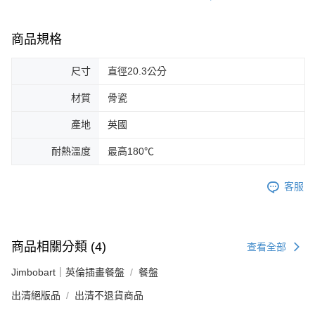
商品規格
尺寸
直徑20.3公分
材質
骨瓷
產地
英國
耐熱溫度
最高180℃
客服
商品相關分類 (4)
查看全部
Jimbobart｜英倫插畫餐盤
餐盤
出清絕版品
出清不退貨商品