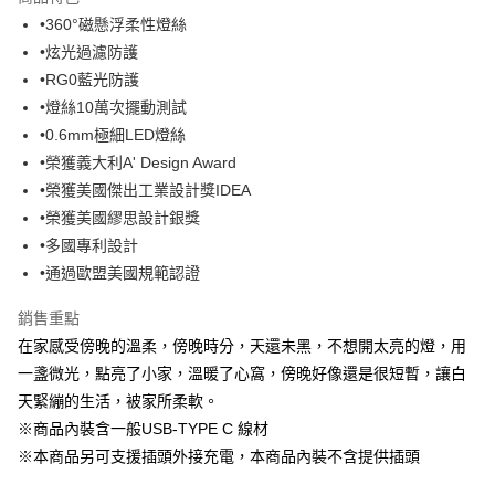
6 期 0 利率 每期
NT$499
21家銀行
合作金庫商業銀行
第一商業銀行
•360°磁懸浮柔性燈絲
華南商業銀行
彰化商業銀行
合作金庫商業銀行
第一商業銀行
LINE Pay
•炫光過濾防護
上海商業儲蓄銀行
台北富邦商業銀行
華南商業銀行
彰化商業銀行
國泰世華商業銀行
兆豐國際商業銀行
•RG0藍光防護
Apple Pay
上海商業儲蓄銀行
台北富邦商業銀行
臺灣中小企業銀行
台中商業銀行
•燈絲10萬次擺動測試
國泰世華商業銀行
兆豐國際商業銀行
匯豐（台灣）商業銀行
華泰商業銀行
ATM付款
臺灣中小企業銀行
台中商業銀行
•0.6mm極細LED燈絲
聯邦商業銀行
遠東國際商業銀行
匯豐（台灣）商業銀行
華泰商業銀行
•榮獲義大利A' Design Award
元大商業銀行
永豐商業銀行
聯邦商業銀行
遠東國際商業銀行
運送方式
•榮獲美國傑出工業設計獎IDEA
玉山商業銀行
星展（台灣）商業銀行
元大商業銀行
永豐商業銀行
•榮獲美國繆思設計銀獎
台新國際商業銀行
中國信託商業銀行
黑貓宅急便
玉山商業銀行
星展（台灣）商業銀行
台灣樂天信用卡公司
•多國專利設計
每筆NT$120，滿NT$1,000(含以上)免運費
台新國際商業銀行
中國信託商業銀行
•通過歐盟美國規範認證
台灣樂天信用卡公司
黑貓宅配(離島)
銷售重點
每筆NT$250，滿NT$2,000(含以上)免運費
在家感受傍晚的溫柔，傍晚時分，天還未黑，不想開太亮的燈，用
付款後門市自取
一盞微光，點亮了小家，溫暖了心窩，傍晚好像還是很短暫，讓白
每筆NT$120，滿NT$1,000(含以上)免運費
天緊繃的生活，被家所柔軟。
※商品內裝含一般USB-TYPE C 線材
※本商品另可支援插頭外接充電，本商品內裝不含提供插頭