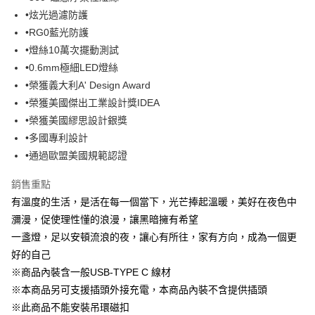
華南商業銀行
彰化商業銀行
合作金庫商業銀行
第一商業銀行
LINE Pay
•炫光過濾防護
上海商業儲蓄銀行
台北富邦商業銀行
華南商業銀行
彰化商業銀行
國泰世華商業銀行
兆豐國際商業銀行
•RG0藍光防護
Apple Pay
上海商業儲蓄銀行
台北富邦商業銀行
臺灣中小企業銀行
台中商業銀行
•燈絲10萬次擺動測試
國泰世華商業銀行
兆豐國際商業銀行
匯豐（台灣）商業銀行
華泰商業銀行
ATM付款
臺灣中小企業銀行
台中商業銀行
•0.6mm極細LED燈絲
聯邦商業銀行
遠東國際商業銀行
匯豐（台灣）商業銀行
華泰商業銀行
•榮獲義大利A' Design Award
元大商業銀行
永豐商業銀行
聯邦商業銀行
遠東國際商業銀行
運送方式
•榮獲美國傑出工業設計獎IDEA
玉山商業銀行
星展（台灣）商業銀行
元大商業銀行
永豐商業銀行
•榮獲美國繆思設計銀獎
台新國際商業銀行
中國信託商業銀行
付款後全家取貨
玉山商業銀行
星展（台灣）商業銀行
台灣樂天信用卡公司
•多國專利設計
每筆NT$80，滿NT$1,000(含以上)免運費
台新國際商業銀行
中國信託商業銀行
•通過歐盟美國規範認證
台灣樂天信用卡公司
付款後7-11取貨
銷售重點
每筆NT$80，滿NT$1,000(含以上)免運費
有溫度的生活，是活在每一個當下，光芒捧起溫暖，美好在夜色中
黑貓宅急便
瀰漫，促使理性懂的浪漫，讓黑暗擁有希望
每筆NT$120，滿NT$1,000(含以上)免運費
一盞燈，足以安頓流浪的夜，讓心有所往，家有方向，成為一個更
好的自己
黑貓宅配(離島)
※商品內裝含一般USB-TYPE C 線材
每筆NT$250，滿NT$2,000(含以上)免運費
※本商品另可支援插頭外接充電，本商品內裝不含提供插頭
付款後門市自取
※此商品不能安裝吊環磁扣