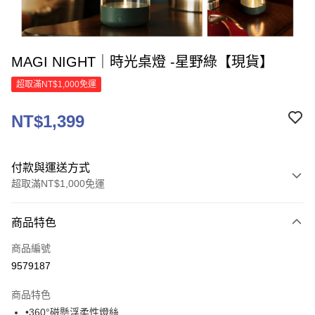
MAGI NIGHT｜時光桌燈 -星野綠【現貨】
超取滿NT$1,000免運
NT$1,399
付款與運送方式
超取滿NT$1,000免運
付款方式
商品特色
信用卡一次付款
商品編號
信用卡分期付款
9579187
3 期 0 利率 每期
NT$466
21家銀行
商品特色
6 期 0 利率 每期
NT$233
21家銀行
合作金庫商業銀行
第一商業銀行
•360°磁懸浮柔性燈絲