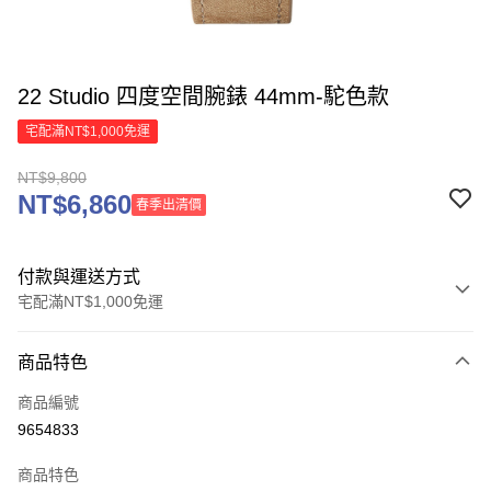
22 Studio 四度空間腕錶 44mm-駝色款
宅配滿NT$1,000免運
NT$9,800
NT$6,860
春季出清價
付款與運送方式
宅配滿NT$1,000免運
付款方式
商品特色
信用卡一次付款
商品編號
信用卡分期付款
9654833
3 期 0 利率 每期
NT$3,266
21家銀行
商品特色
6 期 0 利率 每期
NT$1,633
21家銀行
合作金庫商業銀行
第一商業銀行