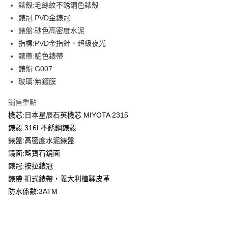
錶殼:毛絲紋不銹鋼色錶殼
華南商業銀行
彰化商業銀行
合作金庫商業銀行
第一商業銀行
LINE Pay
錶冠:PVD金錶冠
上海商業儲蓄銀行
台北富邦商業銀行
華南商業銀行
彰化商業銀行
國泰世華商業銀行
兆豐國際商業銀行
錶盤:砂色高密度水泥
Apple Pay
上海商業儲蓄銀行
台北富邦商業銀行
臺灣中小企業銀行
台中商業銀行
指標:PVD金指針、超級夜光
國泰世華商業銀行
兆豐國際商業銀行
匯豐（台灣）商業銀行
華泰商業銀行
ATM付款
臺灣中小企業銀行
台中商業銀行
錶帶:駝色錶帶
聯邦商業銀行
遠東國際商業銀行
匯豐（台灣）商業銀行
華泰商業銀行
錶盤:G007
元大商業銀行
永豐商業銀行
聯邦商業銀行
遠東國際商業銀行
運送方式
玻璃:無鍍膜
玉山商業銀行
星展（台灣）商業銀行
元大商業銀行
永豐商業銀行
台新國際商業銀行
中國信託商業銀行
黑貓宅急便
玉山商業銀行
星展（台灣）商業銀行
銷售重點
台灣樂天信用卡公司
每筆NT$120，滿NT$1,000(含以上)免運費
台新國際商業銀行
中國信託商業銀行
機芯:日本星辰石英機芯 MIYOTA 2315
台灣樂天信用卡公司
黑貓宅配(離島)
錶殼:316L不銹鋼錶殼
錶盤:高密度水泥錶盤
每筆NT$250，滿NT$2,000(含以上)免運費
鏡面:藍寶石鏡面
付款後門市自取
錶冠:按拉錶冠
每筆NT$120，滿NT$1,000(含以上)免運費
錶帶:扣式錶帶，義大利植鞣皮革
防水係數:3ATM