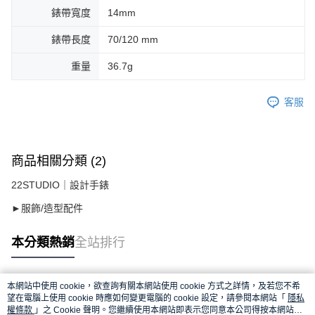
錶帶寬度
14mm
錶帶長度
70/120 mm
重量
36.7g
客服
商品相關分類 (2)
22STUDIO｜設計手錶
►服飾/造型配件
本分類熱銷
全站排行
本網站中使用 cookie，欲查詢有關本網站使用 cookie 方式之詳情，及若您不希
熱門標籤
望在電腦上使用 cookie 時應如何變更電腦的 cookie 設定，請參閱本網站「
隱私
權條款
」之 Cookie 聲明。您繼續使用本網站即表示您同意本公司得按本網站使