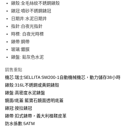
錶殼:全毛絲紋不銹鋼錶殼
華南商業銀行
彰化商業銀行
合作金庫商業銀行
第一商業銀行
LINE Pay
錶冠:噴砂不銹鋼錶冠
上海商業儲蓄銀行
台北富邦商業銀行
華南商業銀行
彰化商業銀行
國泰世華商業銀行
兆豐國際商業銀行
日期井:水泥日期井
Apple Pay
上海商業儲蓄銀行
台北富邦商業銀行
臺灣中小企業銀行
台中商業銀行
指針:白夜光指針
國泰世華商業銀行
兆豐國際商業銀行
匯豐（台灣）商業銀行
華泰商業銀行
ATM付款
臺灣中小企業銀行
台中商業銀行
時標: 白夜光時標
聯邦商業銀行
遠東國際商業銀行
匯豐（台灣）商業銀行
華泰商業銀行
錶帶:鋼帶
元大商業銀行
永豐商業銀行
聯邦商業銀行
遠東國際商業銀行
運送方式
玻璃:鍍膜
玉山商業銀行
星展（台灣）商業銀行
元大商業銀行
永豐商業銀行
錶盤: 鉛灰色水泥
台新國際商業銀行
中國信託商業銀行
黑貓宅急便
玉山商業銀行
星展（台灣）商業銀行
台灣樂天信用卡公司
每筆NT$120，滿NT$1,000(含以上)免運費
台新國際商業銀行
中國信託商業銀行
銷售重點
台灣樂天信用卡公司
黑貓宅配(離島)
機芯:瑞士SELLITA SW200-1自動機械機芯，動力儲存38小時
錶殼:316L不銹鋼或黃銅錶殼
每筆NT$250，滿NT$2,000(含以上)免運費
錶盤:高密度水泥錶盤
付款後門市自取
鏡面/底蓋:藍寶石鏡面透明底蓋
每筆NT$120，滿NT$1,000(含以上)免運費
錶冠:按拉錶冠
錶帶:扣式錶帶，義大利植鞣皮革
防水係數:5ATM