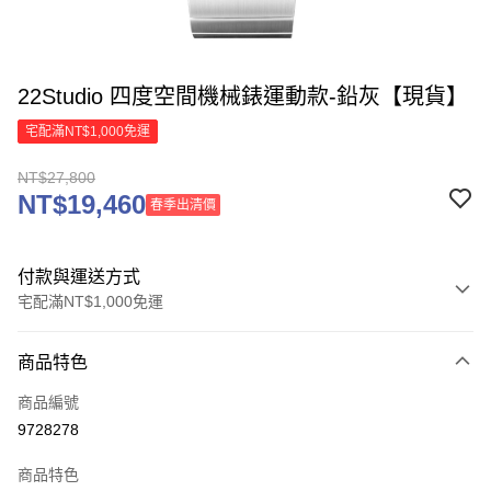
22Studio 四度空間機械錶運動款-鉛灰【現貨】
宅配滿NT$1,000免運
NT$27,800
NT$19,460
春季出清價
付款與運送方式
宅配滿NT$1,000免運
付款方式
商品特色
信用卡一次付款
商品編號
信用卡分期付款
9728278
3 期 0 利率 每期
NT$9,266
21家銀行
商品特色
6 期 0 利率 每期
NT$4,633
21家銀行
合作金庫商業銀行
第一商業銀行