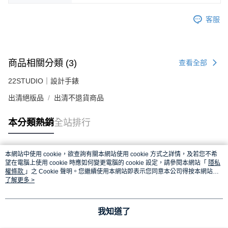
客服
商品相關分類 (3)
查看全部
22STUDIO｜設計手錶
出清絕版品
出清不退貨商品
本分類熱銷
全站排行
本網站中使用 cookie，欲查詢有關本網站使用 cookie 方式之詳情，及若您不希
熱門標籤
望在電腦上使用 cookie 時應如何變更電腦的 cookie 設定，請參閱本網站「
隱私
權條款
」之 Cookie 聲明。您繼續使用本網站即表示您同意本公司得按本網站使
用條款之 Cookie 聲明使用 cookie。
了解更多 >
我知道了