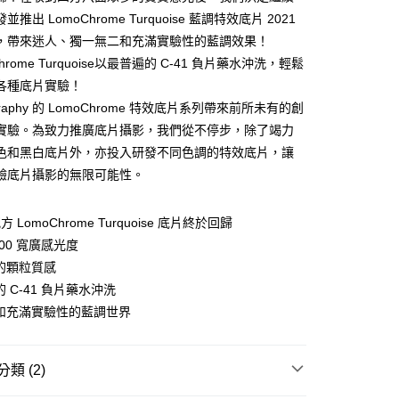
台灣）商業銀行
華泰商業銀行
業銀行
永豐商業銀行
推出 LomoChrome Turquoise 藍調特效底片 2021
業銀行
遠東國際商業銀行
業銀行
星展（台灣）商業銀行
業銀行
永豐商業銀行
，帶來迷人、獨一無二和充滿實驗性的藍調效果！
際商業銀行
中國信託商業銀行
業銀行
星展（台灣）商業銀行
Chrome Turquoise以最普遍的 C-41 負片藥水沖洗，輕鬆
家取貨
天信用卡公司
際商業銀行
中國信託商業銀行
各種底片實驗！
0，滿NT$1,000(含以上)免運費
天信用卡公司
graphy 的 LomoChrome 特效底片系列帶來前所未有的創
1取貨
實驗。為致力推廣底片攝影，我們從不停步，除了竭力
0，滿NT$1,000(含以上)免運費
色和黑白底片外，亦投入研發不同色調的特效底片，讓
驗底片攝影的無限可能性。
便
20，滿NT$1,000(含以上)免運費
配方 LomoChrome Turquoise 底片終於回歸
離島)
-400 寬廣感光度
50，滿NT$2,000(含以上)免運費
的顆粒質感
 C-41 負片藥水沖洗
市自取
和充滿實驗性的藍調世界
20，滿NT$1,000(含以上)免運費
類 (2)