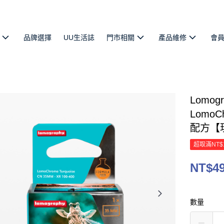
品牌選擇
UU生活誌
門市相關
產品維修
會
Lomo
LomoCh
配方【
超取滿NT$
NT$4
數量