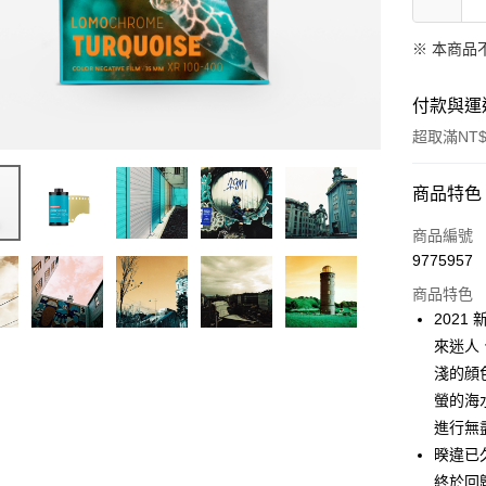
※ 本商品
付款與運
超取滿NT$
付款方式
商品特色
信用卡一
商品編號
9775957
信用卡分
商品特色
3 期 
2021 
6 期 
合作金
來迷人
華南商
淺的顔
合作金
LINE Pay
上海商
華南商
螢的海水
國泰世
Apple Pay
上海商
進行無
臺灣中
國泰世
暌違已久
匯豐（
ATM付款
臺灣中
聯邦商
終於回