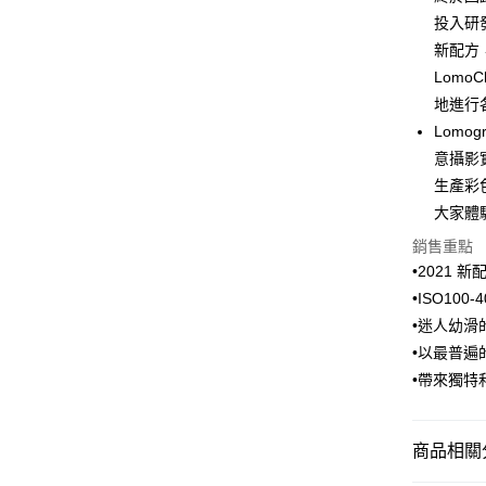
匯豐（
元大商
投入研發並
聯邦商
玉山商
運送方式
元大商
新配方
台新國
玉山商
Lomo
付款後全
台灣樂
台新國
地進行
每筆NT$8
台灣樂
Lomo
付款後7-1
意攝影
每筆NT$8
生產彩
大家體
黑貓宅急
銷售重點
每筆NT$1
•2021 新
黑貓宅配(
•ISO100
每筆NT$2
•迷人幼滑
•以最普遍的
付款後門
•帶來獨特
每筆NT$1
商品相關分