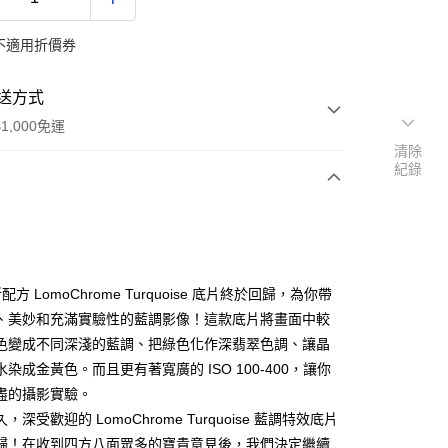
不適用折價券
送方式
1,000免運
清除
紀錄
次付款
期付款
0 利率 每期
NT$166
21家銀行
新配方 LomoChrome Turquoise 底片終於回歸，為你帶
0 利率 每期
NT$83
21家銀行
庫商業銀行
第一商業銀行
、美妙和充滿實驗性的藍調影像！這款底片將畫面中較
業銀行
彰化商業銀行
色變成不同深淺的藍調、把綠色化作深翡翠色調、讓晶
庫商業銀行
第一商業銀行
業儲蓄銀行
台北富邦商業銀行
業銀行
彰化商業銀行
染成金黃色。而且更有著寬廣的 ISO 100-400，讓你
華商業銀行
兆豐國際商業銀行
業儲蓄銀行
台北富邦商業銀行
盡的攝影實驗。
小企業銀行
台中商業銀行
華商業銀行
兆豐國際商業銀行
，深受歡迎的 LomoChrome Turquoise 藍調特效底片
台灣）商業銀行
華泰商業銀行
小企業銀行
台中商業銀行
業銀行
遠東國際商業銀行
歸！在收到四方八面眾多的寶貴意見後，我們決定繼續