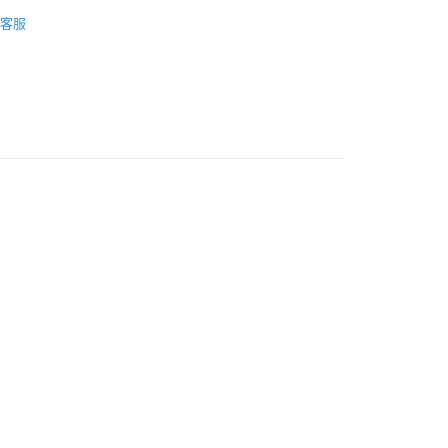
aphy｜底片相機
底片Film
客服
家