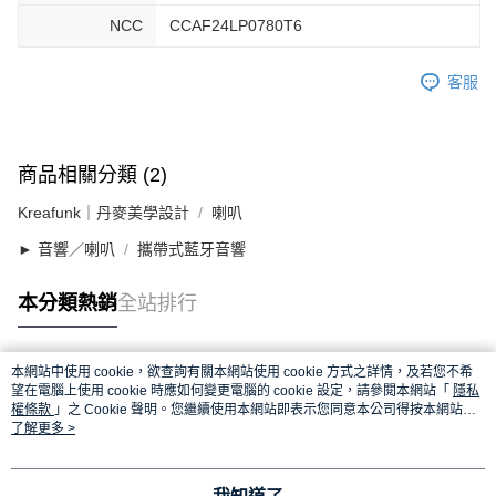
NCC
CCAF24LP0780T6
客服
商品相關分類 (2)
Kreafunk｜丹麥美學設計
喇叭
► 音響／喇叭
攜帶式藍牙音響
本分類熱銷
全站排行
本網站中使用 cookie，欲查詢有關本網站使用 cookie 方式之詳情，及若您不希
熱門標籤
望在電腦上使用 cookie 時應如何變更電腦的 cookie 設定，請參閱本網站「
隱私
權條款
」之 Cookie 聲明。您繼續使用本網站即表示您同意本公司得按本網站使
用條款之 Cookie 聲明使用 cookie。
了解更多 >