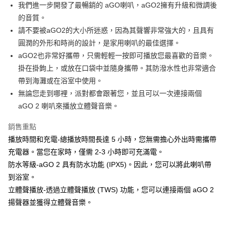
我們進一步開發了最暢銷的 aGO喇叭，aGO2擁有升級和微調後
華南商業銀行
彰化商業銀行
合作金庫商業銀行
第一商業銀行
LINE Pay
的音質。
上海商業儲蓄銀行
台北富邦商業銀行
華南商業銀行
彰化商業銀行
國泰世華商業銀行
兆豐國際商業銀行
請不要被aGO2的大小所迷惑，因為其聲響非常強大的，且具有
Apple Pay
上海商業儲蓄銀行
台北富邦商業銀行
臺灣中小企業銀行
台中商業銀行
圓潤的外形和時尚的設計，是家用喇叭的最佳選擇。
國泰世華商業銀行
兆豐國際商業銀行
匯豐（台灣）商業銀行
華泰商業銀行
ATM付款
臺灣中小企業銀行
台中商業銀行
aGO2也非常好攜帶，只需輕輕一按即可播放您最喜歡的音樂。
聯邦商業銀行
遠東國際商業銀行
匯豐（台灣）商業銀行
華泰商業銀行
掛在掛鉤上，或放在口袋中並隨身攜帶。其防潑水性也非常適合
元大商業銀行
永豐商業銀行
聯邦商業銀行
遠東國際商業銀行
運送方式
帶到海灘或在浴室中使用。
玉山商業銀行
星展（台灣）商業銀行
元大商業銀行
永豐商業銀行
無論您走到哪裡，派對都會跟著您，並且可以一次連接兩個
台新國際商業銀行
中國信託商業銀行
付款後全家取貨
玉山商業銀行
星展（台灣）商業銀行
台灣樂天信用卡公司
aGO 2 喇叭來播放立體聲音樂。
每筆NT$80，滿NT$1,000(含以上)免運費
台新國際商業銀行
中國信託商業銀行
台灣樂天信用卡公司
付款後7-11取貨
銷售重點
播放時間和充電-總播放時間長達 5 小時，您無需擔心外出時需攜帶
每筆NT$80，滿NT$1,000(含以上)免運費
充電器。當您在家時，僅需 2-3 小時即可充滿電。
黑貓宅急便
防水等級-aGO 2 具有防水功能 (IPX5)。因此，您可以將此喇叭帶
每筆NT$120，滿NT$1,000(含以上)免運費
到浴室。
立體聲播放-透過立體聲播放 (TWS) 功能，您可以連接兩個 aGO 2
黑貓宅配(離島)
揚聲器並獲得立體聲音樂。
每筆NT$250，滿NT$2,000(含以上)免運費
付款後門市自取