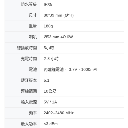
防水等級
IPX5
尺寸
80*39 mm (Ø*H)
重量
180g
喇叭
Ø53 mm 4Ω 6W
總播放時間
5小時
充電時間
2-3 小時
電池
內建鋰電池， 3.7V，1000mAh
藍牙版本
5.1
連線範圍
10公尺
輸入電源
5V / 1A
頻率
2402–2480 MHz
最大功率
<3 dBm