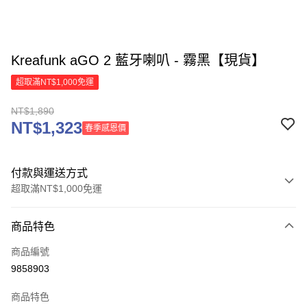
Kreafunk aGO 2 藍牙喇叭 - 霧黑【現貨】
超取滿NT$1,000免運
NT$1,890
NT$1,323
春季感恩價
付款與運送方式
超取滿NT$1,000免運
付款方式
商品特色
信用卡一次付款
商品編號
信用卡分期付款
9858903
3 期 0 利率 每期
NT$630
21家銀行
商品特色
6 期 0 利率 每期
NT$315
21家銀行
合作金庫商業銀行
第一商業銀行