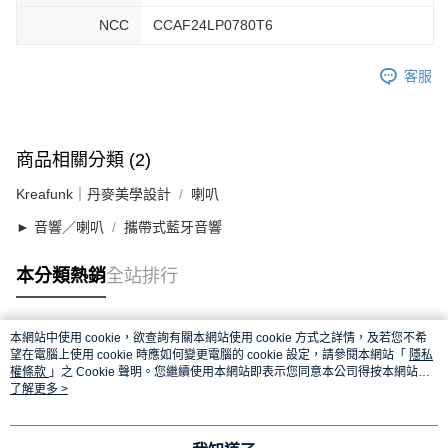
NCC
CCAF24LP0780T6
客服
商品相關分類 (2)
Kreafunk｜丹麥美學設計
喇叭
► 音響／喇叭
攜帶式藍牙音響
本分類熱銷
全站排行
本網站中使用 cookie，欲查詢有關本網站使用 cookie 方式之詳情，及若您不希
熱門標籤
望在電腦上使用 cookie 時應如何變更電腦的 cookie 設定，請參閱本網站「
隱私
權條款
」之 Cookie 聲明。您繼續使用本網站即表示您同意本公司得按本網站使
用條款之 Cookie 聲明使用 cookie。
了解更多 >