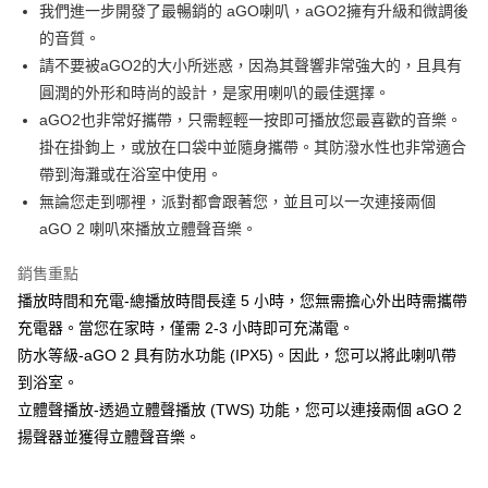
我們進一步開發了最暢銷的 aGO喇叭，aGO2擁有升級和微調後
華南商業銀行
彰化商業銀行
合作金庫商業銀行
第一商業銀行
LINE Pay
的音質。
上海商業儲蓄銀行
台北富邦商業銀行
華南商業銀行
彰化商業銀行
國泰世華商業銀行
兆豐國際商業銀行
請不要被aGO2的大小所迷惑，因為其聲響非常強大的，且具有
Apple Pay
上海商業儲蓄銀行
台北富邦商業銀行
臺灣中小企業銀行
台中商業銀行
圓潤的外形和時尚的設計，是家用喇叭的最佳選擇。
國泰世華商業銀行
兆豐國際商業銀行
匯豐（台灣）商業銀行
華泰商業銀行
ATM付款
臺灣中小企業銀行
台中商業銀行
aGO2也非常好攜帶，只需輕輕一按即可播放您最喜歡的音樂。
聯邦商業銀行
遠東國際商業銀行
匯豐（台灣）商業銀行
華泰商業銀行
掛在掛鉤上，或放在口袋中並隨身攜帶。其防潑水性也非常適合
元大商業銀行
永豐商業銀行
聯邦商業銀行
遠東國際商業銀行
運送方式
帶到海灘或在浴室中使用。
玉山商業銀行
星展（台灣）商業銀行
元大商業銀行
永豐商業銀行
無論您走到哪裡，派對都會跟著您，並且可以一次連接兩個
台新國際商業銀行
中國信託商業銀行
付款後全家取貨
玉山商業銀行
星展（台灣）商業銀行
台灣樂天信用卡公司
aGO 2 喇叭來播放立體聲音樂。
每筆NT$80，滿NT$1,000(含以上)免運費
台新國際商業銀行
中國信託商業銀行
台灣樂天信用卡公司
付款後7-11取貨
銷售重點
播放時間和充電-總播放時間長達 5 小時，您無需擔心外出時需攜帶
每筆NT$80，滿NT$1,000(含以上)免運費
充電器。當您在家時，僅需 2-3 小時即可充滿電。
黑貓宅急便
防水等級-aGO 2 具有防水功能 (IPX5)。因此，您可以將此喇叭帶
每筆NT$120，滿NT$1,000(含以上)免運費
到浴室。
立體聲播放-透過立體聲播放 (TWS) 功能，您可以連接兩個 aGO 2
黑貓宅配(離島)
揚聲器並獲得立體聲音樂。
每筆NT$250，滿NT$2,000(含以上)免運費
付款後門市自取