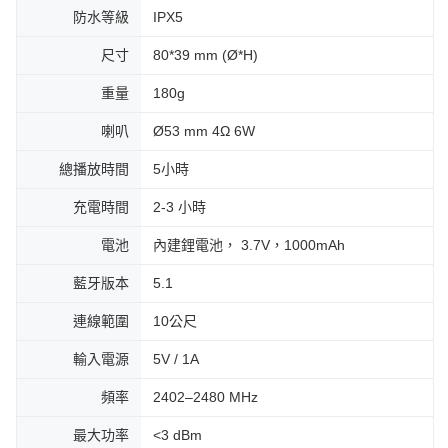
防水等級
IPX5
尺寸
80*39 mm (Ø*H)
重量
180g
喇叭
Ø53 mm 4Ω 6W
總播放時間
5小時
充電時間
2-3 小時
電池
內建鋰電池， 3.7V，1000mAh
藍牙版本
5.1
連線範圍
10公尺
輸入電源
5V / 1A
頻率
2402–2480 MHz
最大功率
<3 dBm