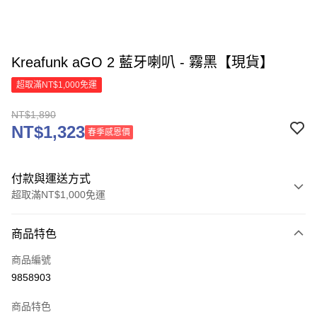
Kreafunk aGO 2 藍牙喇叭 - 霧黑【現貨】
超取滿NT$1,000免運
NT$1,890
NT$1,323
春季感恩價
付款與運送方式
超取滿NT$1,000免運
付款方式
商品特色
信用卡一次付款
商品編號
信用卡分期付款
9858903
3 期 0 利率 每期
NT$630
21家銀行
商品特色
6 期 0 利率 每期
NT$315
21家銀行
合作金庫商業銀行
第一商業銀行