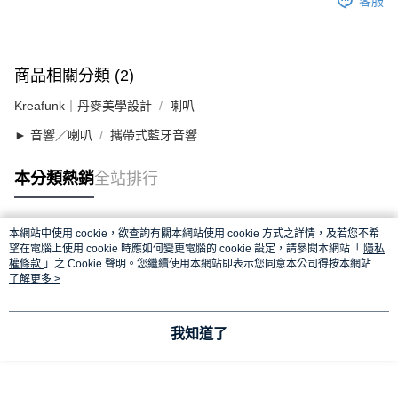
客服
商品相關分類 (2)
Kreafunk｜丹麥美學設計
喇叭
► 音響／喇叭
攜帶式藍牙音響
本分類熱銷
全站排行
本網站中使用 cookie，欲查詢有關本網站使用 cookie 方式之詳情，及若您不希
熱門標籤
望在電腦上使用 cookie 時應如何變更電腦的 cookie 設定，請參閱本網站「
隱私
權條款
」之 Cookie 聲明。您繼續使用本網站即表示您同意本公司得按本網站使
用條款之 Cookie 聲明使用 cookie。
了解更多 >
我知道了