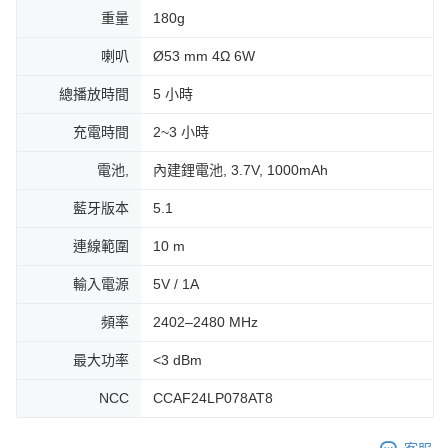
重量
180g
喇叭
Ø53 mm 4Ω 6W
總播放時間
5 小時
充電時間
2~3 小時
電池,
內建鋰電池, 3.7V, 1000mAh
藍牙版本
5.1
連線範圍
10 m
輸入電源
5V / 1A
頻率
2402–2480 MHz
最大功率
<3 dBm
NCC
CCAF24LP078AT8