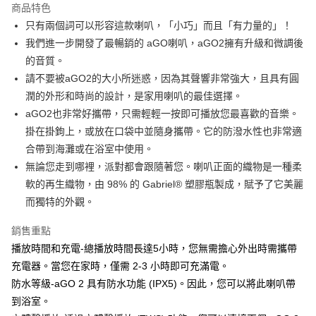
商品特色
6 期 0 利率 每期
NT$315
21家銀行
合作金庫商業銀行
第一商業銀行
只有兩個詞可以形容這款喇叭，「小巧」而且「有力量的」！
華南商業銀行
彰化商業銀行
合作金庫商業銀行
第一商業銀行
LINE Pay
我們進一步開發了最暢銷的 aGO喇叭，aGO2擁有升級和微調後
上海商業儲蓄銀行
台北富邦商業銀行
華南商業銀行
彰化商業銀行
國泰世華商業銀行
兆豐國際商業銀行
的音質。
Apple Pay
上海商業儲蓄銀行
台北富邦商業銀行
臺灣中小企業銀行
台中商業銀行
請不要被aGO2的大小所迷惑，因為其聲響非常強大，且具有圓
國泰世華商業銀行
兆豐國際商業銀行
匯豐（台灣）商業銀行
華泰商業銀行
ATM付款
臺灣中小企業銀行
台中商業銀行
潤的外形和時尚的設計，是家用喇叭的最佳選擇。
聯邦商業銀行
遠東國際商業銀行
匯豐（台灣）商業銀行
華泰商業銀行
aGO2也非常好攜帶，只需輕輕一按即可播放您最喜歡的音樂。
元大商業銀行
永豐商業銀行
聯邦商業銀行
遠東國際商業銀行
運送方式
掛在掛鉤上，或放在口袋中並隨身攜帶。它的防潑水性也非常適
玉山商業銀行
星展（台灣）商業銀行
元大商業銀行
永豐商業銀行
合帶到海灘或在浴室中使用。
台新國際商業銀行
中國信託商業銀行
付款後全家取貨
玉山商業銀行
星展（台灣）商業銀行
台灣樂天信用卡公司
無論您走到哪裡，派對都會跟隨著您。喇叭正面的織物是一種柔
每筆NT$80，滿NT$1,000(含以上)免運費
台新國際商業銀行
中國信託商業銀行
軟的再生織物，由 98% 的 Gabriel® 塑膠瓶製成，賦予了它美麗
台灣樂天信用卡公司
付款後7-11取貨
而獨特的外觀。
每筆NT$80，滿NT$1,000(含以上)免運費
銷售重點
黑貓宅急便
播放時間和充電-總播放時間長達5小時，您無需擔心外出時需攜帶
每筆NT$120，滿NT$1,000(含以上)免運費
充電器。當您在家時，僅需 2-3 小時即可充滿電。
防水等級-aGO 2 具有防水功能 (IPX5)。因此，您可以將此喇叭帶
黑貓宅配(離島)
到浴室。
每筆NT$250，滿NT$2,000(含以上)免運費