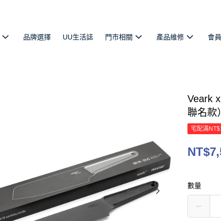
品牌選擇
UU生活誌
門市相關
產品維修
會
Veark
聯名款
宅配滿NT$
NT$7,
數量