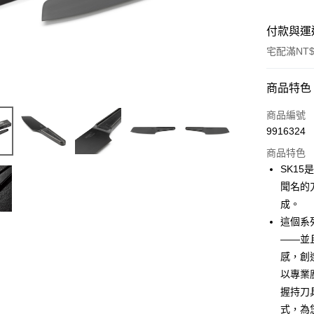
付款與運
宅配滿NT$
付款方式
商品特色
信用卡一
商品編號
9916324
信用卡分
商品特色
3 期 
SK1
6 期 
合作金
聞名的
華南商
成。
合作金
LINE Pay
上海商
華南商
這個系
國泰世
Apple Pay
上海商
——並
臺灣中
國泰世
感，創
匯豐（
ATM付款
臺灣中
聯邦商
以專業
匯豐（
元大商
握持刀
聯邦商
玉山商
運送方式
元大商
式，為