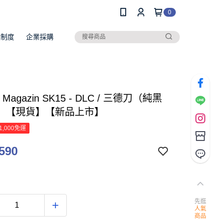
0
員制度
企業採購
 x Magazin SK15 - DLC / 三德刀（純黑
）【現貨】【新品上市】
1,000免運
590
先逛
人氣
商品