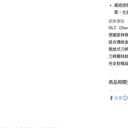
台新國
玉山商
鍛造過
黑貓宅急
台灣樂
台新國
節，也
每筆NT$1
台灣樂
銷售重點
黑貓宅配(
DLC（Dia
每筆NT$2
德國索林
結合傳統
付款後門
開放式刀
每筆NT$1
刀柄獨特
完全對稱
商品相關分
Veark｜
分享
► 餐廚周