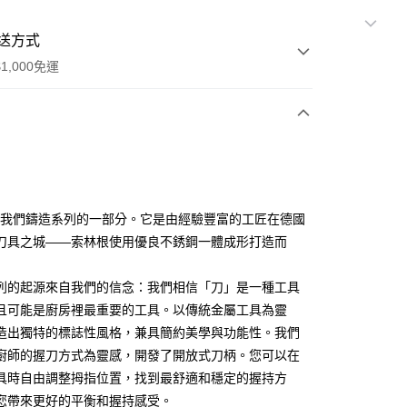
送方式
1,000免運
次付款
期付款
0 利率 每期
NT$2,530
21家銀行
5是我們鑄造系列的一部分。它是由經驗豐富的工匠在德國
0 利率 每期
NT$1,265
21家銀行
庫商業銀行
第一商業銀行
刀具之城——索林根使用優良不銹鋼一體成形打造而
業銀行
彰化商業銀行
庫商業銀行
第一商業銀行
業儲蓄銀行
台北富邦商業銀行
業銀行
彰化商業銀行
列的起源來自我們的信念：我們相信「刀」是一種工具
華商業銀行
兆豐國際商業銀行
業儲蓄銀行
台北富邦商業銀行
且可能是廚房裡最重要的工具。以傳統金屬工具為靈
小企業銀行
台中商業銀行
華商業銀行
兆豐國際商業銀行
造出獨特的標誌性風格，兼具簡約美學與功能性。我們
台灣）商業銀行
華泰商業銀行
小企業銀行
台中商業銀行
業銀行
遠東國際商業銀行
廚師的握刀方式為靈感，開發了開放式刀柄。您可以在
台灣）商業銀行
華泰商業銀行
業銀行
永豐商業銀行
具時自由調整拇指位置，找到最舒適和穩定的握持方
業銀行
遠東國際商業銀行
業銀行
星展（台灣）商業銀行
業銀行
永豐商業銀行
您帶來更好的平衡和握持感受。