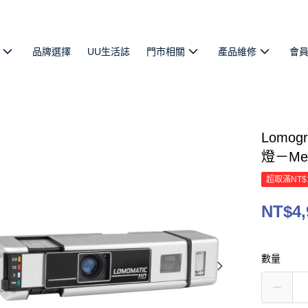
品牌選擇
UU生活誌
門市相關
產品維修
會
Lomog
燈－Me
超取滿NT$
NT$4,
數量