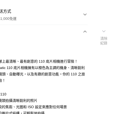
送方式
1,000免運
清除
次付款
紀錄
期付款
0 利率 每期
NT$1,660
21家銀行
球上最清晰、最有創意的 110 底片相機進行冒險！
0 利率 每期
NT$830
21家銀行
庫商業銀行
第一商業銀行
matic 110 底片相機擁有以橙色為主調的機身、清晰銳利
業銀行
彰化商業銀行
鏡頭、自動曝光，以及有趣的創意功能。你的 110 之旅
庫商業銀行
第一商業銀行
業儲蓄銀行
台北富邦商業銀行
業銀行
彰化商業銀行
始！
華商業銀行
兆豐國際商業銀行
業儲蓄銀行
台北富邦商業銀行
小企業銀行
台中商業銀行
華商業銀行
兆豐國際商業銀行
台灣）商業銀行
華泰商業銀行
110
小企業銀行
台中商業銀行
業銀行
遠東國際商業銀行
鏡頭拍攝清晰銳利的照片
台灣）商業銀行
華泰商業銀行
業銀行
永豐商業銀行
業銀行
遠東國際商業銀行
較的焦距、光圈和 ISO 設定來應對任何場景
業銀行
星展（台灣）商業銀行
業銀行
永豐商業銀行
的推拉式結構，可輕鬆地拍攝