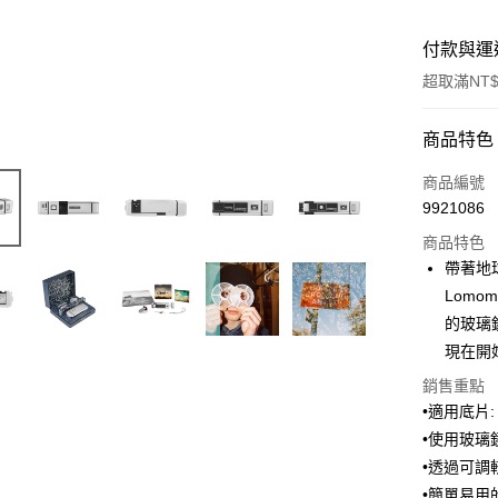
付款與運
超取滿NT$
付款方式
商品特色
信用卡一
商品編號
9921086
信用卡分
商品特色
3 期 
帶著地
6 期 
合作金
Lomo
華南商
的玻璃
合作金
LINE Pay
上海商
華南商
現在開
國泰世
Apple Pay
上海商
銷售重點
臺灣中
國泰世
匯豐（
•適用底片: 
ATM付款
臺灣中
聯邦商
•使用玻璃
匯豐（
元大商
聯邦商
•透過可調
玉山商
運送方式
元大商
•簡單易用