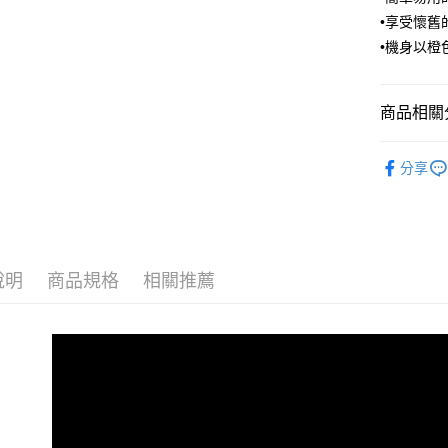
台新國
玉山商
•享受懷舊的
付款後全
台灣樂
台新國
•機身以橙
每筆NT$8
台灣樂
付款後7-1
商品相關分
每筆NT$8
Lomogr
黑貓宅急
分享
每筆NT$1
黑貓宅配(
每筆NT$2
說明
商品規格
相關推薦
付款後門
每筆NT$1